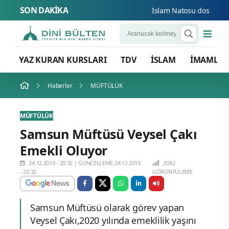
SON DAKİKA
İslam Natosu dosta güven 
YAZ KURAN KURSLARI
TDV
İSLAM
İMAMLA
Haberler
MÜFTÜLÜK
MÜFTÜLÜK
Samsun Müftüsü Veysel Çakı
Emekli Oluyor
24.12.2019 - 20:32
|
GÜNCELLEME:24.12.2019
2082
- 20:32
GÖRÜNTÜLEME
Samsun Müftüsü olarak görev yapan
Veysel Çakı,2020 yılında emeklilik yaşını