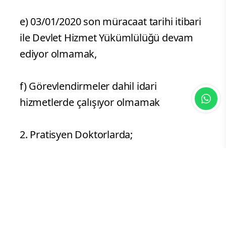
e) 03/01/2020 son müracaat tarihi itibari
ile Devlet Hizmet Yükümlülüğü devam
ediyor olmamak,
f) Görevlendirmeler dahil idari
hizmetlerde çalışıyor olmamak
2. Pratisyen Doktorlarda;
a) Sağlık Bakanlığı'na bağlı sağlık
kurumlarında (özel hastaneler hariç)
veya üniversite hastanelerinde (Vakıf
üniversiteleri hariç) başvurmuş olduğu