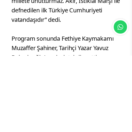
millete unutturmaz. Akif, İstiklal Marşı ile
defnedilen ilk Türkiye Cumhuriyeti
vatandaşıdır” dedi.
Program sonunda Fethiye Kaymakamı
Muzaffer Şahiner, Tarihçi Yazar Yavuz
Bahadıroğlu’na çiçek takdim etti.
Bahadıroğlu ayrıca kitaplarını da
imzaladı.
Dini Bülten Haber Merkezi
Dijital Haber Editörü