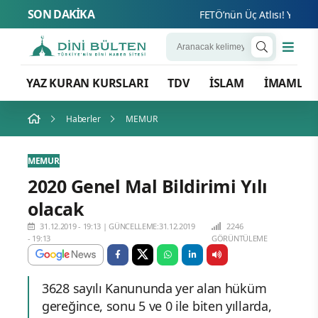
SON DAKİKA
FETÖ’nün Üç Atlısı! Yeni Şafa
YAZ KURAN KURSLARI
TDV
İSLAM
İMAMLA
Haberler
MEMUR
MEMUR
2020 Genel Mal Bildirimi Yılı
olacak
31.12.2019 - 19:13
|
GÜNCELLEME:31.12.2019
2246
- 19:13
GÖRÜNTÜLEME
3628 sayılı Kanununda yer alan hüküm
gereğince, sonu 5 ve 0 ile biten yıllarda,