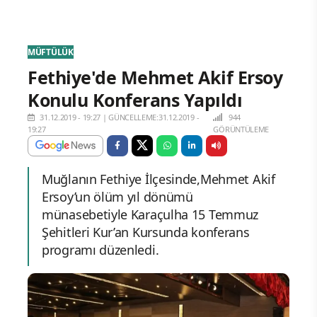
MÜFTÜLÜK
Fethiye'de Mehmet Akif Ersoy
Konulu Konferans Yapıldı
31.12.2019 - 19:27
|
GÜNCELLEME:31.12.2019 -
944
19:27
GÖRÜNTÜLEME
Muğlanın Fethiye İlçesinde,Mehmet Akif
Ersoy’un ölüm yıl dönümü
münasebetiyle Karaçulha 15 Temmuz
Şehitleri Kur’an Kursunda konferans
programı düzenledi.