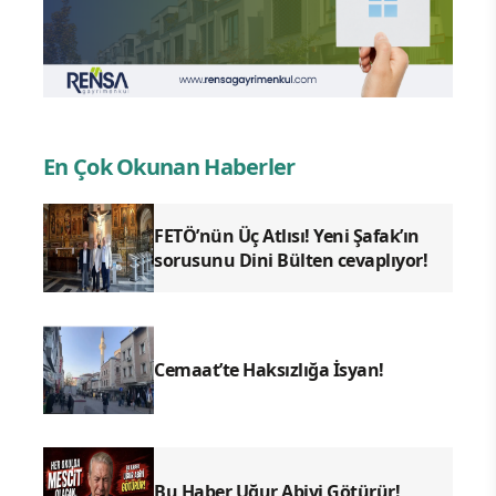
En Çok Okunan Haberler
FETÖ’nün Üç Atlısı! Yeni Şafak’ın
sorusunu Dini Bülten cevaplıyor!
Cemaat’te Haksızlığa İsyan!
Bu Haber Uğur Abiyi Götürür!