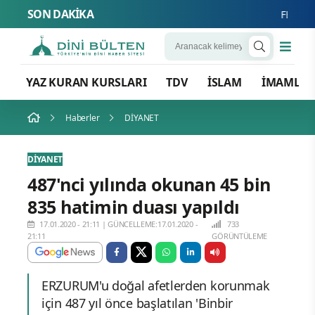
SON DAKİKA
FETÖ’nün Ü
YAZ KURAN KURSLARI
TDV
İSLAM
İMAMLA
Haberler
DİYANET
DİYANET
487'nci yılında okunan 45 bin
835 hatimin duası yapıldı
17.01.2020 - 21:11
|
GÜNCELLEME:17.01.2020 -
733
21:11
GÖRÜNTÜLEME
ERZURUM'u doğal afetlerden korunmak
için 487 yıl önce başlatılan 'Binbir