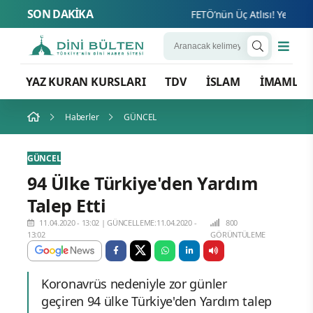
SON DAKİKA
FETÖ’nün Üç Atlısı! Yeni Şafak
YAZ KURAN KURSLARI
TDV
İSLAM
İMAMLA
Haberler
GÜNCEL
GÜNCEL
94 Ülke Türkiye'den Yardım
Talep Etti
11.04.2020 - 13:02
|
GÜNCELLEME:11.04.2020 -
800
13:02
GÖRÜNTÜLEME
Koronavrüs nedeniyle zor günler
geçiren 94 ülke Türkiye'den Yardım talep