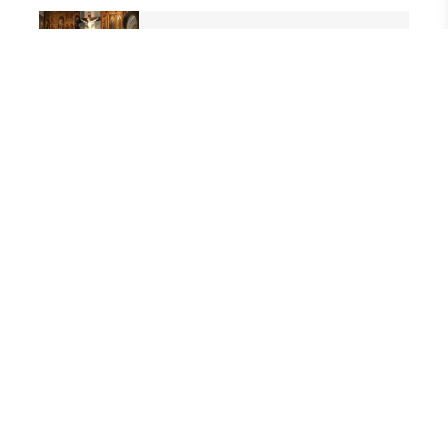
FETÖ’nün Üç Atlısı! Yeni Şafak’ın
sorusunu Dini Bülten cevaplıyor!
Cemaat’te Haksızlığa İsyan!
Bu Haber Uğur Abiyi Götürür!
YAZ KURAN KURSLARI