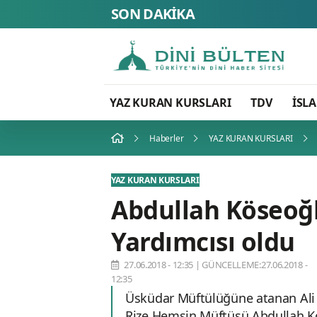
SON DAKİKA
FETÖ’nün
YAZ KURAN KURSLARI
TDV
İSL
Haberler
YAZ KURAN KURSLARI
YAZ KURAN KURSLARI
Abdullah Köseoğl
Yardımcısı oldu
27.06.2018 - 12:35
|
GÜNCELLEME:27.06.2018 -
12:35
Üsküdar Müftülüğüne atanan Ali 
Rize Hemşin Müftüsü Abdullah K