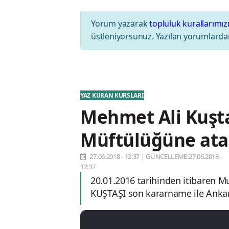
Yorum yazarak
topluluk kurallarımız
üstleniyorsunuz. Yazılan yorumlardan
YAZ KURAN KURSLARI
Mehmet Ali Kuşta
Müftülüğüne ata
27.06.2018 - 12:37
|
GÜNCELLEME:27.06.2018 -
12:37
20.01.2016 tarihinden itibaren M
KUŞTAŞI son kararname ile Ankara