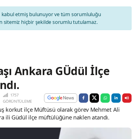
ı
kabul etmiş bulunuyor ve tüm sorumluluğu
 sitemiz hiçbir şekilde sorumlu tutulamaz.
şı Ankara GÜdül İlçe
ndı.
1757
GÖRÜNTÜLEME
uş korkut ilçe Müftüsü olarak görev Mehmet Ali
 ili Güdül ilçe müftülüğüne naklen atandı.