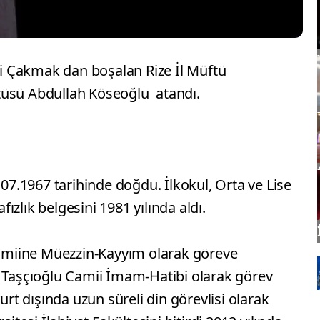
 Çakmak dan boşalan Rize İl Müftü
tüsü Abdullah Köseoğlu atandı.
.07.1967 tarihinde doğdu. İlkokul, Orta ve Lise
zlık belgesini 1981 yılında aldı.
 Camiine Müezzin-Kayyım olarak göreve
z Taşçıoğlu Camii İmam-Hatibi olarak görev
urt dışında uzun süreli din görevlisi olarak