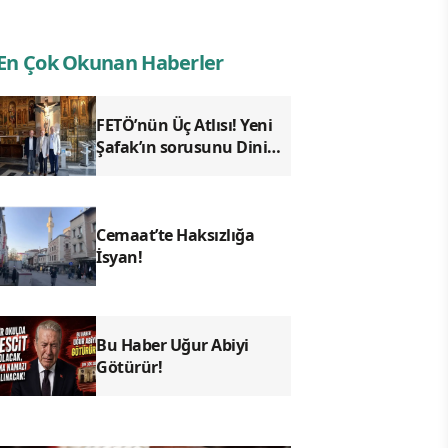
En Çok Okunan Haberler
FETÖ’nün Üç Atlısı! Yeni
Şafak’ın sorusunu Dini
Bülten cevaplıyor!
Cemaat’te Haksızlığa
İsyan!
Bu Haber Uğur Abiyi
Götürür!