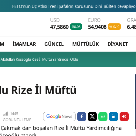
 Üç Atlısı! Yeni Şafak’ın sorusunu Dini Bülten cevaplıyor!
Bu H
USD
EURO
GRA
47,5860
54,9408
6.4
%0,05
%-0,10
AM
İMAMLAR
GÜNCEL
MÜFTÜLÜK
DİYANET
Abdullah Köseoğlu Rize İl Müftü Yardımcısı Oldu
u Rize İl Müftü
1445
GÖRÜNTÜLEME
Çakmak dan boşalan Rize İl Müftü Yardımcılığına
öseoğlu atandı