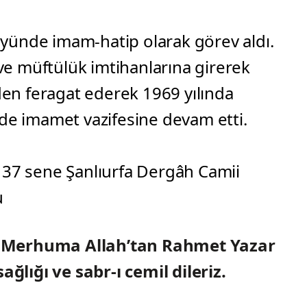
köyünde imam-hatip olarak görev aldı.
 ve müftülük imtihanlarına girerek
den feragat ederek 1969 yılında
de imamet vazifesine devam etti.
 37 sene Şanlıurfa Dergâh Camii
u
ak Merhuma Allah’tan Rahmet Yazar
ağlığı ve sabr-ı cemil dileriz.