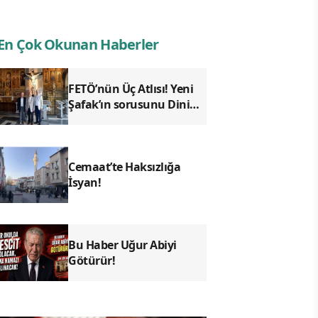
En Çok Okunan Haberler
FETÖ’nün Üç Atlısı! Yeni
Şafak’ın sorusunu Dini
Bülten cevaplıyor!
Cemaat’te Haksızlığa
İsyan!
Bu Haber Uğur Abiyi
Götürür!