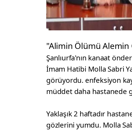
"Alimin Ölümü Alemin 
Şanlıurfa'nın kanaat önde
İmam Hatibi Molla Sabri Y
görüyordu. enfeksiyon kayn
müddet daha hastanede gö
Yaklaşık 2 haftadır hasta
gözlerini yumdu. Molla Sab