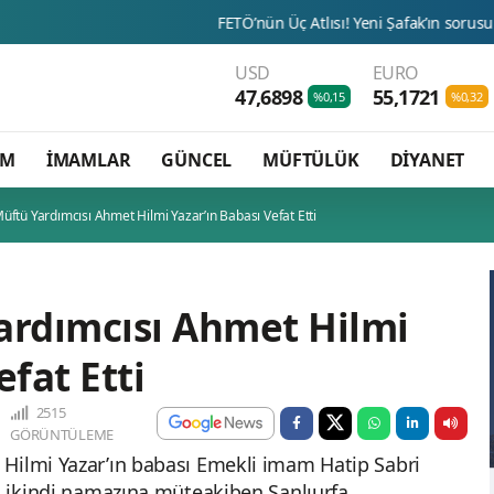
FETÖ’nün Üç Atlısı! Yeni Şafak’ın sorusunu Dini Bülten cev
USD
EURO
47,6898
55,1721
%0,15
%0,32
AM
İMAMLAR
GÜNCEL
MÜFTÜLÜK
DİYANET
üftü Yardımcısı Ahmet Hilmi Yazar’ın Babası Vefat Etti
ardımcısı Ahmet Hilmi
efat Etti
2515
GÖRÜNTÜLEME
Hilmi Yazar’ın babası Emekli imam Hatip Sabri
ün ikindi namazına müteakiben Şanlıurfa