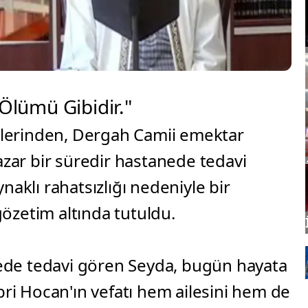
Ölümü Gibidir."
rlerinden, Dergah Camii emektar
azar bir süredir hastanede tedavi
aklı rahatsızlığı nedeniyle bir
zetim altında tutuldu.
nede tedavi gören Seyda, bugün hayata
ri Hocan'ın vefatı hem ailesini hem de