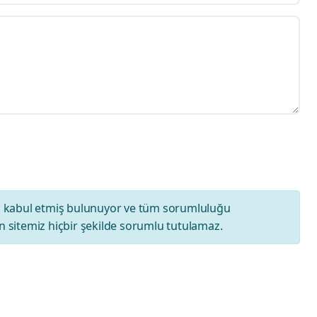
ı
kabul etmiş bulunuyor ve tüm sorumluluğu
 sitemiz hiçbir şekilde sorumlu tutulamaz.