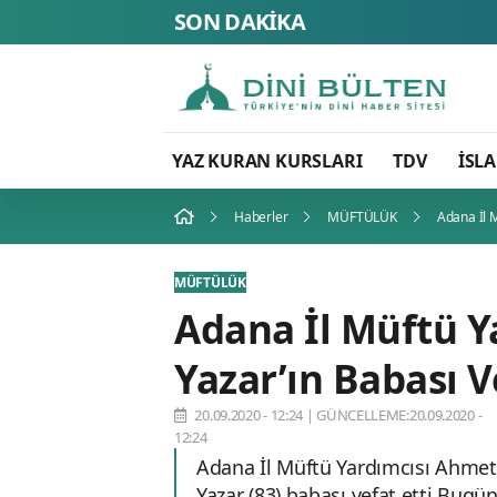
SON DAKİKA
YAZ KURAN KURSLARI
TDV
İSL
Haberler
MÜFTÜLÜK
Adana İl M
MÜFTÜLÜK
Adana İl Müftü Y
Yazar’ın Babası V
20.09.2020 - 12:24
|
GÜNCELLEME:20.09.2020 -
12:24
Adana İl Müftü Yardımcısı Ahmet 
Yazar (83) babası vefat etti Bug