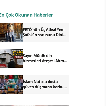
En Çok Okunan Haberler
FETÖ’nün Üç Atlısı! Yeni
Şafak’ın sorusunu Dini
Bülten cevaplıyor!
Sayın Münih din
hizmetleri Ateşesi Ahmet
Tanış! biz Türkiye’den
duyduk sen oradan
duymuyor musun?
İslam Natosu dosta
güven düşmana korku
saldı!