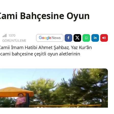
Cami Bahçesine Oyun
1370
GÖRÜNTÜLEME
 Camii İmam Hatibi Ahmet Şahbaz, Yaz Kur’ân
 cami bahçesine çeşitli oyun aletlerinin