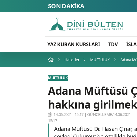
SON DAKİKA
YAZ KURAN KURSLARI
TDV
İSL
Haberler
MÜFTÜLÜK
Adana Müf
MÜFTÜLÜK
Adana Müftüsü Çı
hakkına girilmek
14.06.2021 - 15:17
|
GÜNCELLEME:14.06.2021 -
15:17
Adana Müftüsü Dr. Hasan Çınar, an
söyledi.Çukurova’da özellikle bu