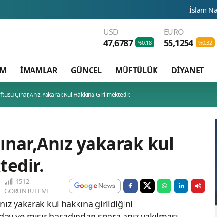
İslam Natosu dosta güv
USD
EURO
47,6787
55,1254
%0,18
%0,32
AM
İMAMLAR
GÜNCEL
MÜFTÜLÜK
DİYANET
tüsü Çınar,Anız Yakarak Kul Hakkına Girilmektedir.
nar,Anız yakarak kul
tedir.
1512
GÖRÜNTÜLEME
ız yakarak kul hakkına girildiğini
ğday ve mısır hasadından sonra anız yakılması