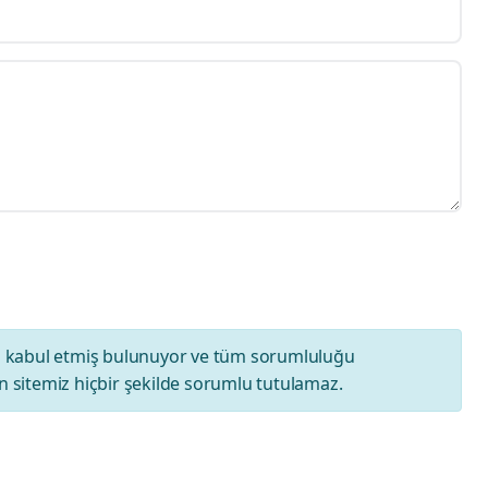
ı
kabul etmiş bulunuyor ve tüm sorumluluğu
 sitemiz hiçbir şekilde sorumlu tutulamaz.