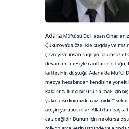
Adana
Müftüsü Dr. Hasan Çınar, anız 
Çukurova’da özellikle buğday ve mısır
çevreyi ve insan sağlığını olumsuz e
devam edilmesiyle canlıların öldüğü, 
kalitesinin düştüğü Adana’da Müftü Dr.
medya hesabından kendisine yöneltile
kaldırırız. İkinci bir ürün almak için 
yakma işi dinimizde caiz midir?" şekli
ateşin yaratıcısı olan Allah’tan başka 
caiz değildir. Bunun için ne olursa ol
milyonlarca yerin üstünde ve altında y