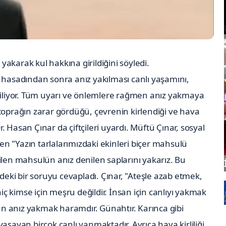
yakarak kul hakkına girildiğini söyledi.
 hasadından sonra anız yakılması canlı yaşamını,
tkiliyor. Tüm uyarı ve önlemlere rağmen anız yakmaya
toprağın zarar gördüğü, çevrenin kirlendiği ve hava
 Hasan Çınar da çiftçileri uyardı. Müftü Çınar, sosyal
n "Yazın tarlalarımızdaki ekinleri biçer mahsulü
biçilen mahsulün anız denilen saplarını yakarız. Bu
ndeki bir soruyu cevapladı. Çınar, "Ateşle azab etmek,
hiç kimse için meşru değildir. İnsan için canlıyı yakmak
sun anız yakmak haramdır. Günahtır. Karınca gibi
aşayan birçok canlı yanmaktadır. Ayrıca hava kirliliği