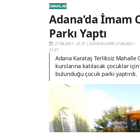
İMAMLAR
Adana’da İmam 
Parkı Yaptı
27.06.2021 - 21:27
|
GÜNCELLEME:27.06.2021 -
21:27
Adana Karataş Terliksiz Mahalle
kurslarına katılacak çocuklar için
bulunduğu çocuk parkı yaptırdı.