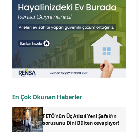
En Çok Okunan Haberler
FETÖ’nün Üç Atlısı! Yeni Şafak’ın
sorusunu Dini Bülten cevaplıyor!