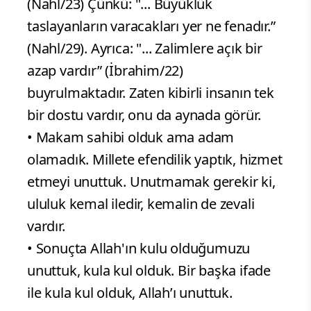
(Nahl/23) Çünkü: "... Büyüklük
taslayanların varacakları yer ne fenadır.”
(Nahl/29). Ayrıca: "... Zalimlere açık bir
azap vardır” (İbrahim/22)
buyrulmaktadır. Zaten kibirli insanın tek
bir dostu vardır, onu da aynada görür.
• Makam sahibi olduk ama adam
olamadık. Millete efendilik yaptık, hizmet
etmeyi unuttuk. Unutmamak gerekir ki,
ululuk kemal iledir, kemalin de zevali
vardır.
• Sonuçta Allah'ın kulu olduğumuzu
unuttuk, kula kul olduk. Bir başka ifade
ile kula kul olduk, Allah’ı unuttuk.