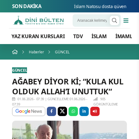
SON DAKİKA
İslam Natosu dosta güven düşmana 
YAZ KURAN KURSLARI
TDV
İSLAM
İMAMLA
Haberler
GÜNCEL
GÜNCEL
AĞABEY DİYOR Kİ; “KULA KUL
OLDUK ALLAH’I UNUTTUK“
01.06.2026 - 07:39
|
GÜNCELLEME:01.06.2026 -
905
07:39
GÖRÜNTÜLEME