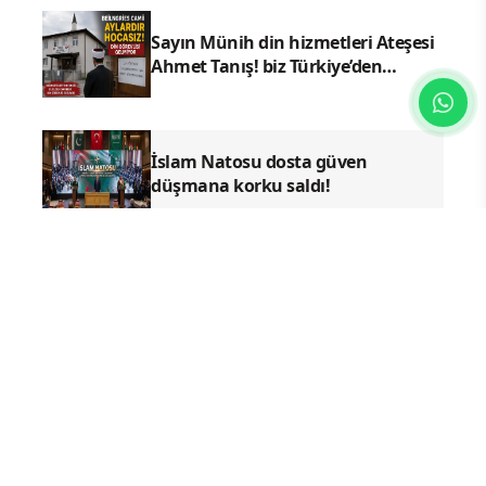
Sayın Münih din hizmetleri Ateşesi
Ahmet Tanış! biz Türkiye’den
duyduk sen oradan duymuyor
musun?
İslam Natosu dosta güven
düşmana korku saldı!
YAZ KURAN KURSLARI
TDV