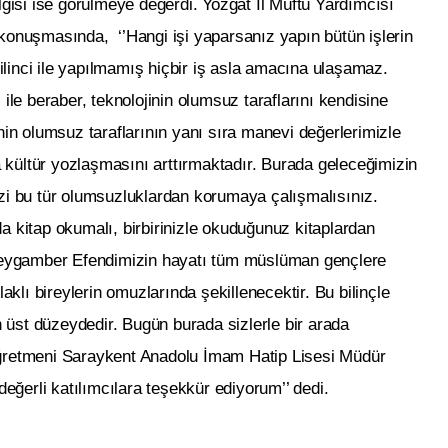
lgisi ise görülmeye değerdi. Yozgat İl Müftü Yardımcısı
konuşmasında, ‘’Hangi işi yaparsanız yapın bütün işlerin
bilinci ile yapılmamış hiçbir iş asla amacına ulaşamaz.
ile beraber, teknolojinin olumsuz taraflarını kendisine
nin olumsuz taraflarının yanı sıra manevi değerlerimizle
kültür yozlaşmasını arttırmaktadır. Burada geleceğimizin
zi bu tür olumsuzluklardan korumaya çalışmalısınız.
a kitap okumalı, birbirinizle okuduğunuz kitaplardan
 Peygamber Efendimizin hayatı tüm müslüman gençlere
laklı bireylerin omuzlarında şekillenecektir. Bu bilinçle
üst düzeydedir. Bugün burada sizlerle bir arada
öğretmeni Saraykent Anadolu İmam Hatip Lisesi Müdür
ğerli katılımcılara teşekkür ediyorum’’ dedi.