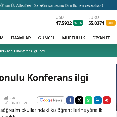
USD
EURO
47,5922
55,0374
%0,06
%0,06
AM
İMAMLAR
GÜNCEL
MÜFTÜLÜK
DİYANET
nçlik Konulu Konferans Ilgi Gördü
onulu Konferans ilgi
970
GÖRÜNTÜLEME
aöğretim okullarındaki kız öğrencilerine yönelik
 verildi.