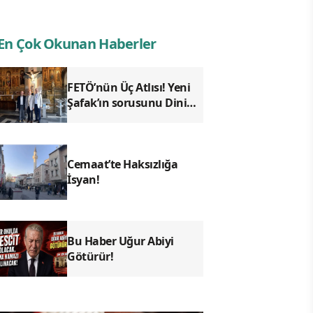
En Çok Okunan Haberler
FETÖ’nün Üç Atlısı! Yeni
Şafak’ın sorusunu Dini
Bülten cevaplıyor!
Cemaat’te Haksızlığa
İsyan!
Bu Haber Uğur Abiyi
Götürür!