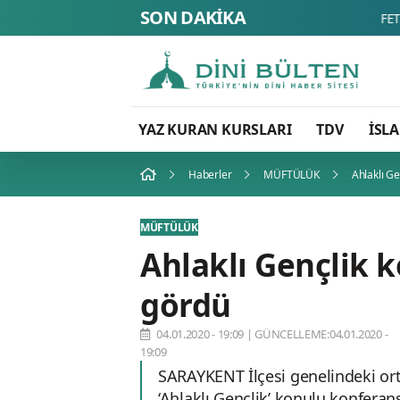
SON DAKİKA
YAZ KURAN KURSLARI
TDV
İSL
Haberler
MÜFTÜLÜK
Ahlaklı Ge
MÜFTÜLÜK
Ahlaklı Gençlik k
gördü
04.01.2020 - 19:09
|
GÜNCELLEME:04.01.2020 -
19:09
SARAYKENT İlçesi genelindeki ort
‘Ahlaklı Gençlik’ konulu konferans