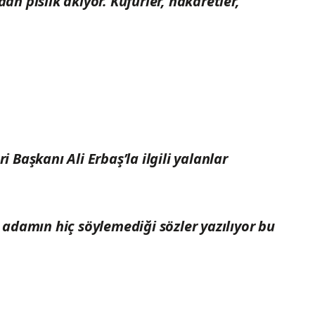
an pislik akıyor. Küfürler, hakaretler,
i Başkanı Ali Erbaş’la ilgili yalanlar
e adamın hiç söylemediği sözler yazılıyor bu