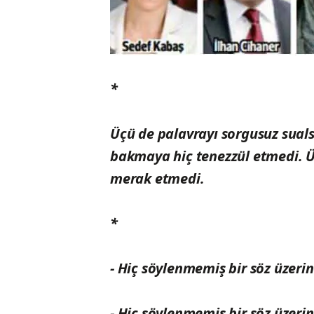
*
Üçü de palavrayı sorgusuz sual
bakmaya hiç tenezzül etmedi. Ü
merak etmedi.
*
- Hiç söylenmemiş bir söz üzerind
- Hiç söylenmemiş bir söz üzerin