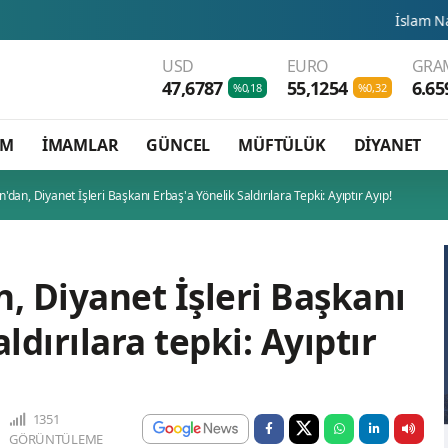
İslam Natosu dosta gü
USD
EURO
GRAM
47,6787
55,1254
6.65
%0,18
%0,32
AM
İMAMLAR
GÜNCEL
MÜFTÜLÜK
DİYANET
an, Diyanet İşleri Başkanı Erbaş'a Yönelik Saldırılara Tepki: Ayıptır Ayıp!
 Diyanet İşleri Başkanı
ldırılara tepki: Ayıptır
1351
GÖRÜNTÜLEME