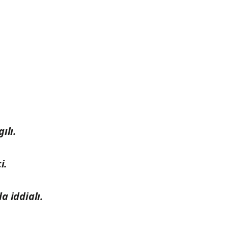
ılı.
i.
a iddialı.