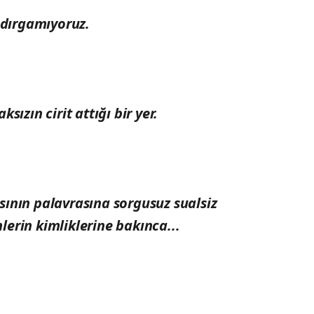
adırgamıyoruz.
ızın cirit attığı bir yer.
ının palavrasına sorgusuz sualsiz
erin kimliklerine bakınca...