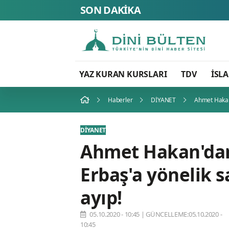
SON DAKİKA
YAZ KURAN KURSLARI
TDV
İSL
Haberler
DİYANET
Ahmet Hakan'd
DİYANET
Ahmet Hakan'dan,
Erbaş'a yönelik sa
ayıp!
05.10.2020 - 10:45
|
GÜNCELLEME:05.10.2020 -
10:45