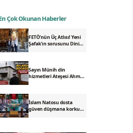
En Çok Okunan Haberler
FETÖ’nün Üç Atlısı! Yeni
Şafak’ın sorusunu Dini
Bülten cevaplıyor!
Sayın Münih din
hizmetleri Ateşesi Ahmet
Tanış! biz Türkiye’den
duyduk sen oradan
duymuyor musun?
İslam Natosu dosta
güven düşmana korku
saldı!