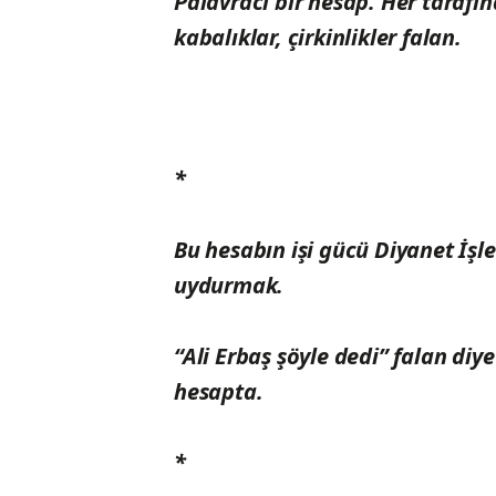
Palavracı bir hesap. Her tarafınd
kabalıklar, çirkinlikler falan.
*
Bu hesabın işi gücü Diyanet İşler
uydurmak.
“Ali Erbaş şöyle dedi” falan diy
hesapta.
*