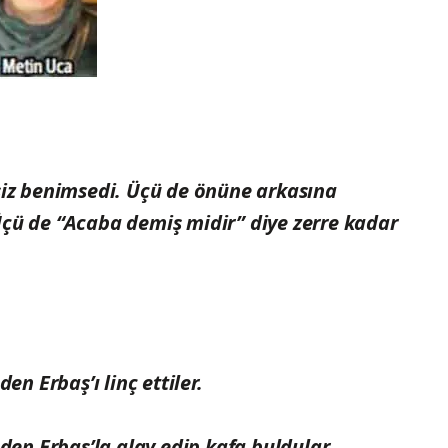
siz benimsedi. Üçü de önüne arkasına
çü de “Acaba demiş midir” diye zerre kadar
en Erbaş’ı linç ettiler.
den Erbaş’la alay edip kafa buldular.