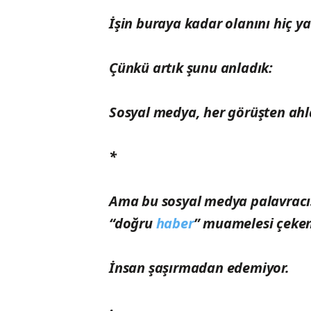
İşin buraya kadar olanını hiç y
Çünkü artık şunu anladık:
Sosyal medya, her görüşten ahlaks
*
Ama bu sosyal medya palavracıs
“doğru
haber
” muamelesi çekenl
İnsan şaşırmadan edemiyor.