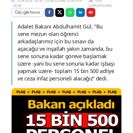
25.04.2018 - 00:28
|
GÜNCELLEME:25.04.2018
1426
- 00:28
GÖRÜNTÜLEME
Adalet Bakanı Abdulhamit Gül, "Bu
sene mezun olan öğrenci
arkadaşlarımız için bu sınavı da
açacağız ve inşallah yakın zamanda, bu
sene sonuna kadar göreve başlamak
üzere -yani bu sene sonuna kadar işbaşı
yapmak üzere- toplam 15 bin 500 adliye
ve ceza infaz personeli alacağız” dedi.