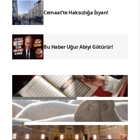
Cemaat’te Haksızlığa İsyan!
Bu Haber Uğur Abiyi Götürür!
YAZ KURAN KURSLARI
TDV