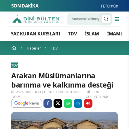
SON DAKİKA
FETÖ’nün Üç Atlısı! 
YAZ KURAN KURSLARI
TDV
İSLAM
İMAMLA
Haberler
TDV
TDV
Arakan Müslümanlarına
barınma ve kalkınma desteği
25.04.2018 - 00:23
|
GÜNCELLEME:25.04.2018
1276
- 00:23
GÖRÜNTÜLEME