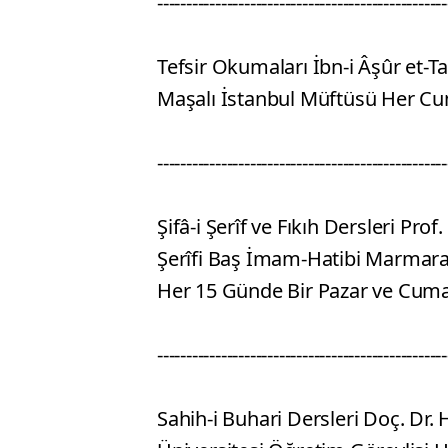
--------------------------------------------------
Tefsir Okumaları İbn-i Âşûr et-Ta
Maşalı İstanbul Müftüsü Her Cu
--------------------------------------------------
Şifâ-i Şerîf ve Fıkıh Dersleri Pr
Şerîfi Baş İmam-Hatibi Marmara 
Her 15 Günde Bir Pazar ve Cu
--------------------------------------------------
Sahih-i Buhari Dersleri Doç. Dr.