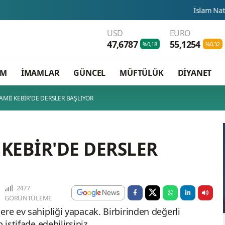
İslam Natosu dosta güven
USD
EURO
47,6787
55,1254
%0,18
%0,32
AM
İMAMLAR
GÜNCEL
MÜFTÜLÜK
DİYANET
AMİİ KEBİR'DE DERSLER BAŞLIYOR
 KEBİR'DE DERSLER
2477
GÖRÜNTÜLEME
ere ev sahipliği yapacak. Birbirinden değerli
 istifade edebilirsiniz.