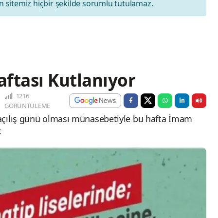
 sitemiz hiçbir şekilde sorumlu tutulamaz.
ftası Kutlanıyor
1216
GÖRÜNTÜLEME
açılış günü olması münasebetiyle bu hafta İmam
.