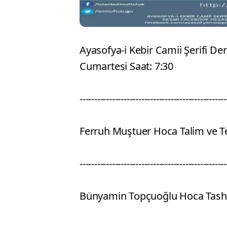
Ayasofya-i Kebir Camii Şerifi D
Cumartesi Saat: 7:30
--------------------‐-------------‐---------------
Ferruh Muştuer Hoca Talim ve Te
--------------------------‐-‐‐--------‐-----------
Bünyamin Topçuoğlu Hoca Tashih