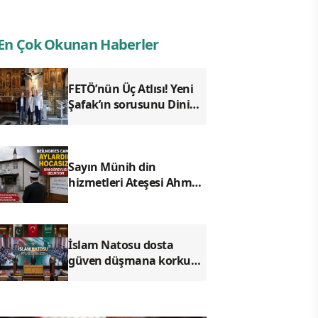
En Çok Okunan Haberler
FETÖ’nün Üç Atlısı! Yeni
Şafak’ın sorusunu Dini
Bülten cevaplıyor!
Sayın Münih din
hizmetleri Ateşesi Ahmet
Tanış! biz Türkiye’den
duyduk sen oradan
duymuyor musun?
İslam Natosu dosta
güven düşmana korku
saldı!