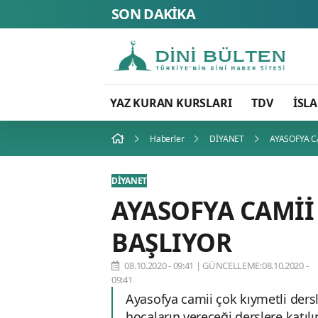
SON DAKİKA
YAZ KURAN KURSLARI
TDV
İSL
Haberler
DİYANET
AYASOFYA C
DİYANET
AYASOFYA CAMİİ
BAŞLIYOR
08.10.2020 - 09:41
|
GÜNCELLEME:08.10.2020 -
09:41
Ayasofya camii çok kıymetli dersl
hocaların vereceği derslere katılıp