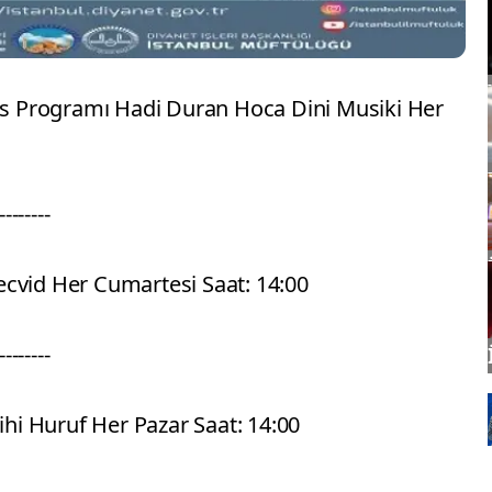
ers Programı Hadi Duran Hoca Dini Musiki Her
--------
cvid Her Cumartesi Saat: 14:00
--------
i Huruf Her Pazar Saat: 14:00