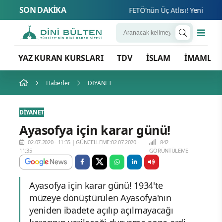
SON DAKİKA
FETÖ’nün Üç Atlısı! Yeni Şafak’ın
YAZ KURAN KURSLARI
TDV
İSLAM
İMAMLA
Haberler
DİYANET
DİYANET
Ayasofya için karar günü!
02.07.2020 - 11:35
|
GÜNCELLEME:02.07.2020 -
842
11:35
GÖRÜNTÜLEME
Ayasofya için karar günü! 1934'te
müzeye dönüştürülen Ayasofya'nın
yeniden ibadete açılıp açılmayacağı