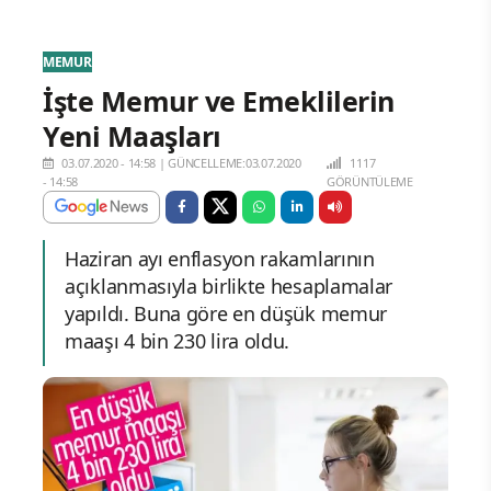
MEMUR
İşte Memur ve Emeklilerin
Yeni Maaşları
03.07.2020 - 14:58
|
GÜNCELLEME:03.07.2020
1117
- 14:58
GÖRÜNTÜLEME
Haziran ayı enflasyon rakamlarının
açıklanmasıyla birlikte hesaplamalar
yapıldı. Buna göre en düşük memur
maaşı 4 bin 230 lira oldu.