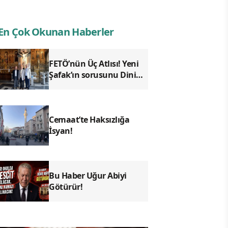
En Çok Okunan Haberler
FETÖ’nün Üç Atlısı! Yeni
Şafak’ın sorusunu Dini
Bülten cevaplıyor!
Cemaat’te Haksızlığa
İsyan!
Bu Haber Uğur Abiyi
Götürür!