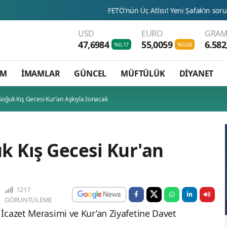
FETÖ’nün Üç Atlısı! Yeni Şafak’ın sorusunu Dini Bülten
USD
EURO
GRAM
47,6984
55,0059
6.582
%0,17
%0,00
AM
İMAMLAR
GÜNCEL
MÜFTÜLÜK
DİYANET
Soğuk Kış Gecesi Kur'an Aşkıyla Isınacak
k Kış Gecesi Kur'an
1217
GÖRÜNTÜLEME
İcazet Merasimi ve Kur’an Ziyafetine Davet