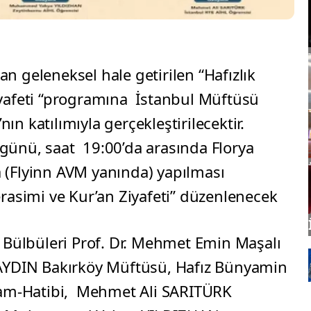
n geleneksel hale getirilen “Hafızlık
iyafeti “programına İstanbul Müftüsü
n katılımıyla gerçekleştirilecektir.
günü, saat 19:00’da arasında Florya
 (Flyinn AVM yanında) yapılması
erasimi ve Kur’an Ziyafeti” düzenlenecek
 Bülbüleri Prof. Dr. Mehmet Emin Maşalı
 AYDIN Bakırköy Müftüsü, Hafız Bünyamin
m-Hatibi, Mehmet Ali SARITÜRK