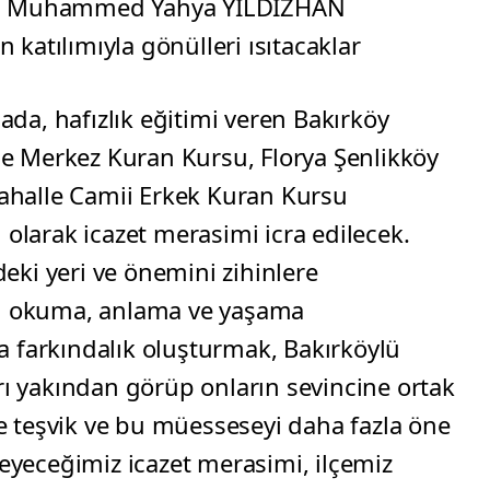
si, Muhammed Yahya YILDIZHAN
katılımıyla gönülleri ısıtacaklar
da, hafızlık eğitimi veren Bakırköy
e Merkez Kuran Kursu, Florya Şenlikköy
ahalle Camii Erkek Kuran Kursu
u olarak icazet merasimi icra edilecek.
eki yeri ve önemini zihinlere
m’i okuma, anlama ve yaşama
arkındalık oluşturmak, Bakırköylü
arı yakından görüp onların sevincine ortak
e teşvik ve bu müesseseyi daha fazla öne
yeceğimiz icazet merasimi, ilçemiz