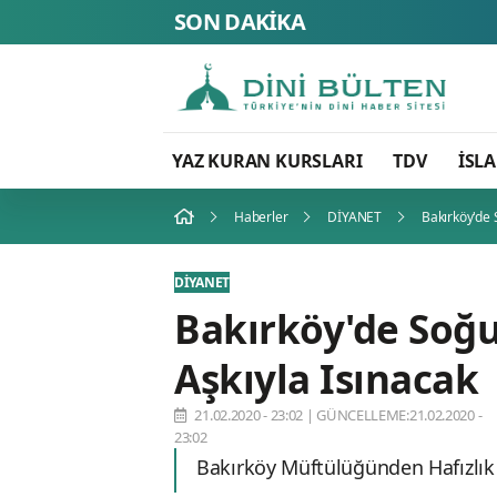
SON DAKİKA
YAZ KURAN KURSLARI
TDV
İSL
Haberler
DİYANET
Bakırköy'de 
DİYANET
Bakırköy'de Soğu
Aşkıyla Isınacak
21.02.2020 - 23:02
|
GÜNCELLEME:21.02.2020 -
23:02
Bakırköy Müftülüğünden Hafızlık 