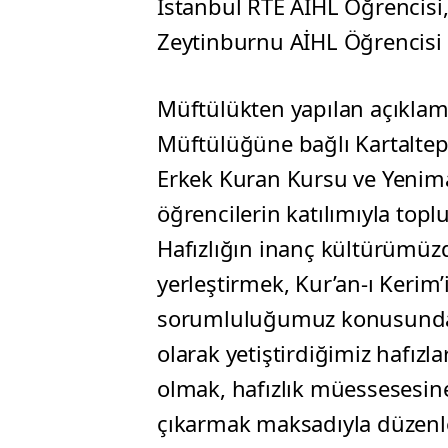
İstanbul RTE AİHL Öğrenci
Zeytinburnu AİHL Öğrencisi n 
Müftülükten yapılan açıklama
Müftülüğüne bağlı Kartaltep
Erkek Kuran Kursu ve Yenim
öğrencilerin katılımıyla topl
Hafızlığın inanç kültürümüzd
yerleştirmek, Kur’an-ı Keri
sorumluluğumuz konusunda f
olarak yetiştirdiğimiz hafızl
olmak, hafızlık müessesesin
çıkarmak maksadıyla düzenle