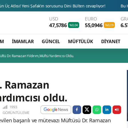
USD
EURO
GR
47,5786
55,0946
6.5
%0,04
%0,19
AM
İMAMLAR
GÜNCEL
MÜFTÜLÜK
DİYANET
üftü Dr. Ramazan Yıldırım,Müftü Yardımcısı Oldu.
r. Ramazan
rdımcısı oldu.
1993
GÖRÜNTÜLEME
evilen başarılı ve mütevazı Müftüsü Dr. Ramazan