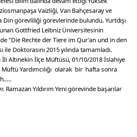
efesi bilim dalında devam ettiği Yüksek
Gaziosmanpaşa Vaizliği, Van Bahçesaray ve
in görevliliği görevlerinde bulundu. Yurtdışı
unan Gottfried Leibniz Üniversitesinin
de "Die Rechte der Tiere im Qur'an und in den
ı ile Doktorasını 2015 yılında tamamladı.
İli Altınekin İlçe Müftüsü, 01/10/2018 İslahiye
 Müftü Yardımcılığı olarak bir hafta sonra
ah…..
Dr. Ramazan Yıldırım Yeni görevinde başarılar