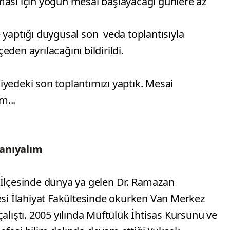
ası için yoğun mesai başlayacağı günlere az
 yaptığı duygusal son veda toplantısıyla
den ayrılacağını bildirildi.
ahiyedeki son toplantımızı yaptık. Mesai
m...
anıyalım
 İlçesinde dünya ya gelen Dr. Ramazan
esi İlahiyat Fakültesinde okurken Van Merkez
alıştı. 2005 yılında Müftülük İhtisas Kursunu ve