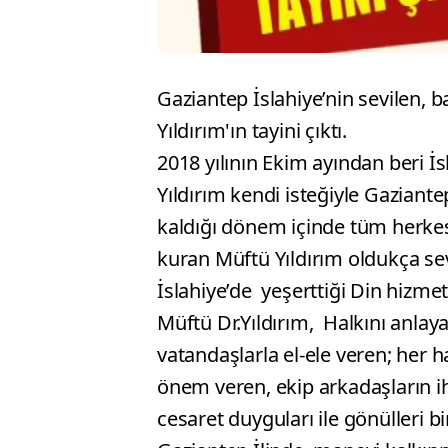
Gaziantep İslahiye’nin sevilen, 
Yıldırım'ın tayini çıktı.
2018 yılının Ekim ayından beri 
Yıldırım kendi isteğiyle Gaziante
kaldığı dönem içinde tüm herkes
kuran Müftü Yıldırım oldukça sev
İslahiye’de yeşerttiği Din hizme
Müftü Dr.Yıldırım, Halkını anla
vatandaşlarla el-ele veren; her h
önem veren, ekip arkadaşların ih
cesaret duyguları ile gönülleri b