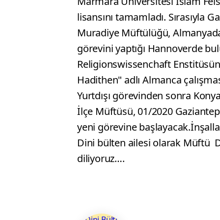
Marmara Üniversitesi İslam Fels
lisansını tamamladı. Sırasıyla 
Muradiye Müftülüğü, Almanyada D
görevini yaptığı Hannoverde bul
Religionswissenchaft Enstitüsün
Hadithen" adlı Almanca çalışmas
Yurtdışı görevinden sonra Konya 
İlçe Müftüsü, 01/2020 Gaziantep
yeni görevine başlayacak.İnşall
Dini bülten ailesi olarak Müftü 
diliyoruz….