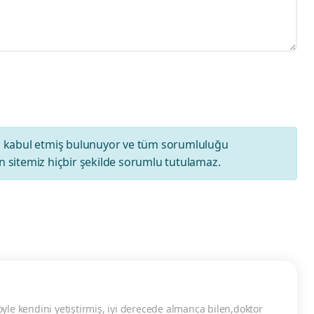
ı
kabul etmiş bulunuyor ve tüm sorumluluğu
 sitemiz hiçbir şekilde sorumlu tutulamaz.
yle kendini yetiştirmiş, iyi derecede almanca bilen,doktor