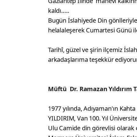
Gaziantep İlinde manevi kalkınm
kaldı…..
Bugün İslahiyede Din gönlleriyle
helalaleşerek Cumartesi Günü ilçe
Tarihî, güzel ve şirin ilçemiz İsl
arkadaşlarıma teşekkür ediyoru
Müftü Dr. Ramazan Yıldırım T
1977 yılında, Adıyaman'ın Kahta
YILDIRIM, Van 100. Yıl Üniversit
Ulu Camide din görevlisi olarak ç