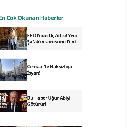
En Çok Okunan Haberler
FETÖ’nün Üç Atlısı! Yeni
Şafak’ın sorusunu Dini
Bülten cevaplıyor!
Cemaat’te Haksızlığa
İsyan!
Bu Haber Uğur Abiyi
Götürür!