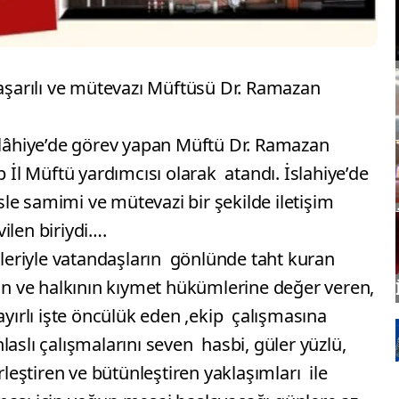
başarılı ve mütevazı Müftüsü Dr. Ramazan
İslâhiye’de görev yapan Müftü Dr. Ramazan
p İl Müftü yardımcısı olarak atandı. İslahiye’de
le samimi ve mütevazi bir şekilde iletişim
ilen biriydi….
tleriyle vatandaşların gönlünde taht kuran
yan ve halkının kıymet hükümlerine değer veren,
ayırlı işte öncülük eden ,ekip çalışmasına
laslı çalışmalarını seven hasbi, güler yüzlü,
irleştiren ve bütünleştiren yaklaşımları ile