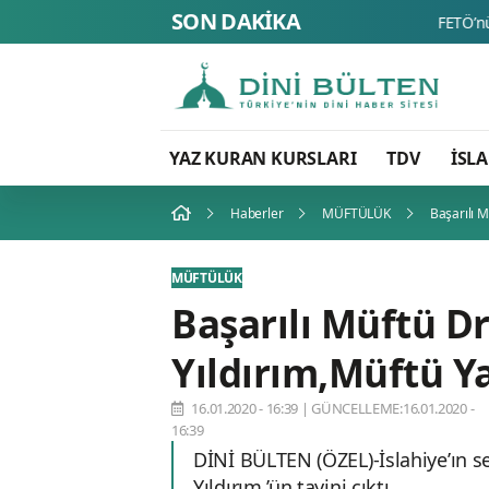
SON DAKİKA
YAZ KURAN KURSLARI
TDV
İSL
Haberler
MÜFTÜLÜK
Başarılı M
MÜFTÜLÜK
Başarılı Müftü D
Yıldırım,Müftü Ya
16.01.2020 - 16:39
|
GÜNCELLEME:16.01.2020 -
16:39
DİNİ BÜLTEN (ÖZEL)-İslahiye’ın s
Yıldırım,’ün tayini çıktı