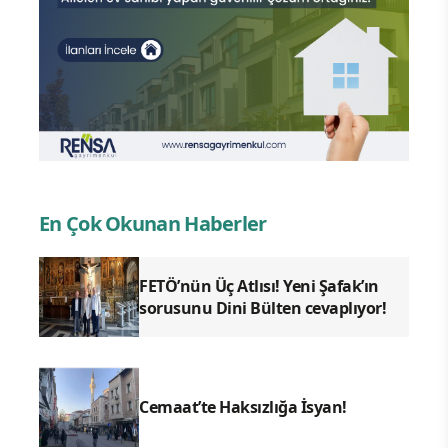
En Çok Okunan Haberler
FETÖ’nün Üç Atlısı! Yeni Şafak’ın
sorusunu Dini Bülten cevaplıyor!
Cemaat’te Haksızlığa İsyan!