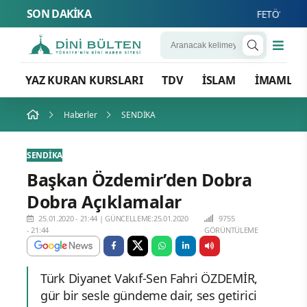
SON DAKİKA
FETÖ’nün Üç Atl
YAZ KURAN KURSLARI
TDV
İSLAM
İMAMLA
Haberler
SENDİKA
SENDİKA
Başkan Özdemir’den Dobra
Dobra Açıklamalar
25.01.2020 - 21:44
|
GÜNCELLEME:25.01.2020
9755
- 21:44
GÖRÜNTÜLEME
Türk Diyanet Vakıf-Sen Fahri ÖZDEMİR,
gür bir sesle gündeme dair, ses getirici