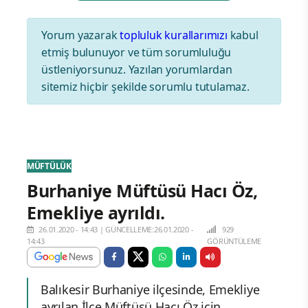
Yorum yazarak
topluluk kurallarımızı
kabul
etmiş bulunuyor ve tüm sorumluluğu
üstleniyorsunuz. Yazılan yorumlardan
sitemiz hiçbir şekilde sorumlu tutulamaz.
MÜFTÜLÜK
Burhaniye Müftüsü Hacı Öz,
Emekliye ayrıldı.
26.01.2020 - 14:43
|
GÜNCELLEME:26.01.2020 -
929
14:43
GÖRÜNTÜLEME
Balıkesir Burhaniye ilçesinde, Emekliye
ayrılan İlçe Müftüsü Hacı Öz için