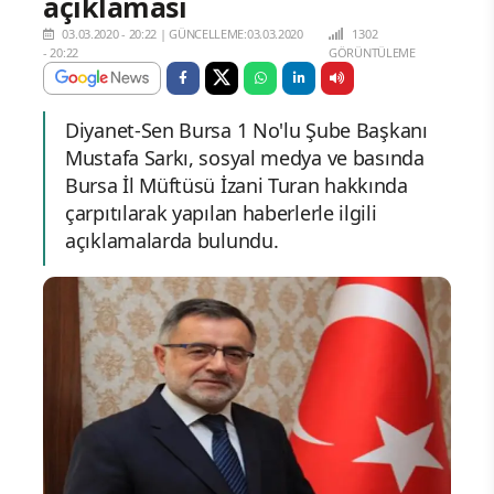
açıklaması
03.03.2020 - 20:22
|
GÜNCELLEME:03.03.2020
1302
- 20:22
GÖRÜNTÜLEME
Diyanet-Sen Bursa 1 No'lu Şube Başkanı
Mustafa Sarkı, sosyal medya ve basında
Bursa İl Müftüsü İzani Turan hakkında
çarpıtılarak yapılan haberlerle ilgili
açıklamalarda bulundu.