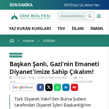
SON DAKİKA
FETÖ’nün Üç Atlısı! Yeni Şafak’ın
YAZ KURAN KURSLARI
TDV
İSLAM
İMAMLA
Haberler
SENDİKA
SENDİKA
Başkan Şanlı, Gazi'nin Emaneti
Diyanet'imize Sahip Çıkalım!
03.03.2020 - 20:05
|
GÜNCELLEME:03.03.2020 -
915
20:05
GÖRÜNTÜLEME
Türk Diyanet Vakıf-Sen Bursa Şubesi
tarafından Diyanet İşleri Başkanlığı’nın