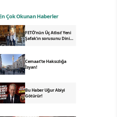
En Çok Okunan Haberler
FETÖ’nün Üç Atlısı! Yeni
Şafak’ın sorusunu Dini
Bülten cevaplıyor!
Cemaat’te Haksızlığa
İsyan!
Bu Haber Uğur Abiyi
Götürür!