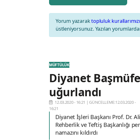
Yorum yazarak
topluluk kurallarımız
üstleniyorsunuz. Yazılan yorumlardan
MÜFTÜLÜK
Diyanet Başmüfet
uğurlandı
12.03.2020 - 16:21
|
GÜNCELLEME:12.03.2020 -
16:21
Diyanet İşleri Başkanı Prof. Dr. 
Rehberlik ve Teftiş Başkanlığı p
namazını kıldırdı