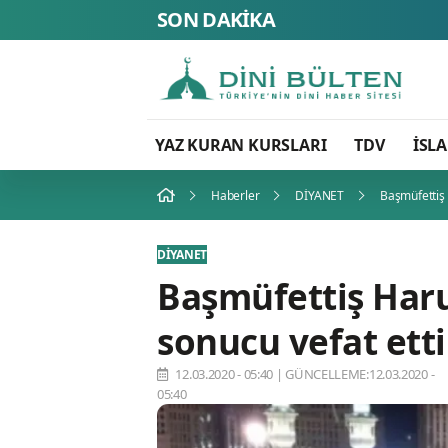
SON DAKİKA
YAZ KURAN KURSLARI
TDV
İSL
Haberler
DİYANET
Başmüfettiş 
DİYANET
Başmüfettiş Haru
sonucu vefat etti
12.03.2020 - 05:40
|
GÜNCELLEME:12.03.2020 -
05:40