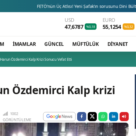
FETÖ’nün Üç Atlısı! Yeni Şafak’ın sorusunu Dini Bülten cevaplıyor!
USD
EURO
47,6787
55,1254
%0,18
%0,32
AM
İMAMLAR
GÜNCEL
MÜFTÜLÜK
DİYANET
Harun Özdemirci Kalp Krizi Sonucu Vefat Etti
n Özdemirci Kalp krizi
1002
GÖRÜNTÜLEME