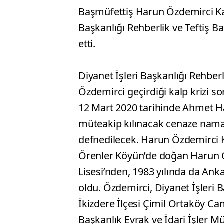
Başmüfettiş Harun Özdemirci Kalp
Başkanlığı Rehberlik ve Teftiş B
etti.
Diyanet İşleri Başkanlığı Rehber
Özdemirci geçirdiği kalp krizi s
12 Mart 2020 tarihinde Ahmet H
müteakip kılınacak cenaze nama
defnedilecek. Harun Özdemirci Ki
Örenler Köyün’de doğan Harun Ö
Lisesi’nden, 1983 yılında da Ank
oldu. Özdemirci, Diyanet İşleri B
İkizdere İlçesi Çimil Ortaköy Ca
Başkanlık Evrak ve İdari İşler M