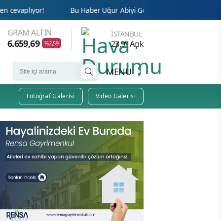
Bu Haber Uğur Abiyi Götürür!
Cemaat’te Haksızlığa İsy
GRAM ALTIN
İSTANBUL
6.659,69
23.9° Açık
%2,59
MENU
Fotoğraf Galerisi
Video Galerisi