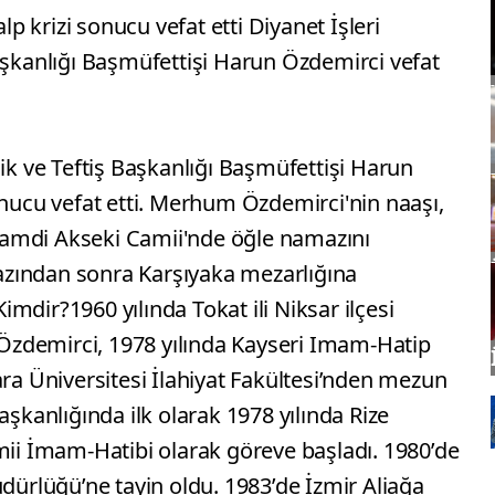
 krizi sonucu vefat etti Diyanet İşleri
aşkanlığı Başmüfettişi Harun Özdemirci vefat
lik ve Teftiş Başkanlığı Başmüfettişi Harun
onucu vefat etti. Merhum Özdemirci'nin naaşı,
amdi Akseki Camii'nde öğle namazını
zından sonra Karşıyaka mezarlığına
mdir?1960 yılında Tokat ili Niksar ilçesi
zdemirci, 1978 yılında Kayseri Imam-Hatip
ara Üniversitesi İlahiyat Fakültesi’nden mezun
aşkanlığında ilk olarak 1978 yılında Rize
mii İmam-Hatibi olarak göreve başladı. 1980’de
üdürlüğü’ne tayin oldu. 1983’de İzmir Aliağa