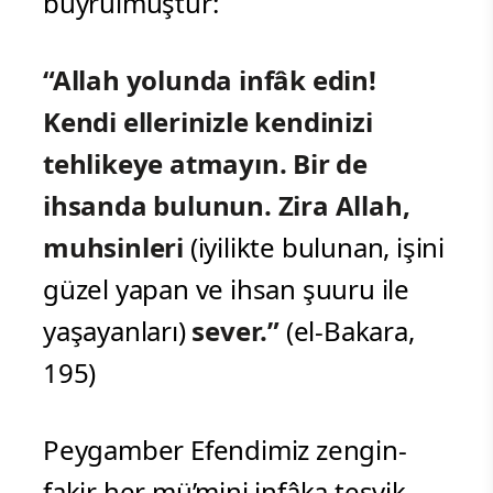
buyrulmuştur:
“Allah yolunda infâk edin!
Kendi ellerinizle kendinizi
tehlikeye atmayın. Bir de
ihsanda bulunun. Zira Allah,
muhsinleri
(iyilikte bulunan, işini
güzel yapan ve ihsan şuuru ile
yaşayanları)
sever.”
(el-Bakara,
195)
Peygamber Efendimiz zengin-
fakir her mü’mini infâka teşvik