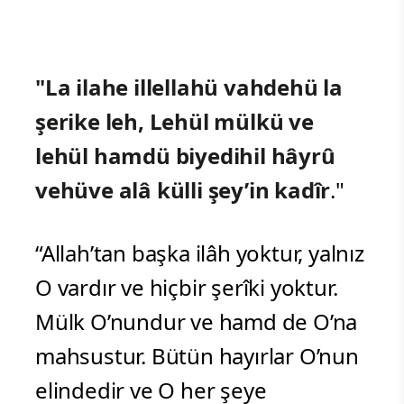
"La ilahe illellahü vahdehü la
şerike leh, Lehül mülkü ve
lehül hamdü biyedihil hâyrû
vehüve alâ külli şey’in kadîr
."
“Allah’tan başka ilâh yoktur, yalnız
O vardır ve hiçbir şerîki yoktur.
Mülk O’nundur ve hamd de O’na
mahsustur. Bütün hayırlar O’nun
elindedir ve O her şeye