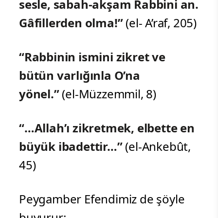
sesle, sabah-akşam Rabbini an.
Gâfillerden olma!”
(el- A’raf, 205)
“Rabbinin ismini zikret ve
bütün varlığınla O’na
yönel.”
(el-Müzzemmil, 8)
“…Allah’ı zikretmek, elbette en
büyük ibadettir…”
(el-Ankebût,
45)
Peygamber Efendimiz de şöyle
buyurur: