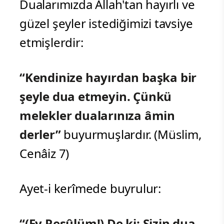
Dualarımızda Allah'tan hayırlı ve
güzel şeyler istediğimizi tavsiye
etmişlerdir:
“Kendinize hayırdan başka bir
şeyle dua etmeyin. Çünkü
melekler dualarınıza âmin
derler”
buyurmuşlardır. (Müslim,
Cenâiz 7)
Ayet-i kerîmede buyrulur:
“(Ey Resûlüm!) De ki: Sizin dua