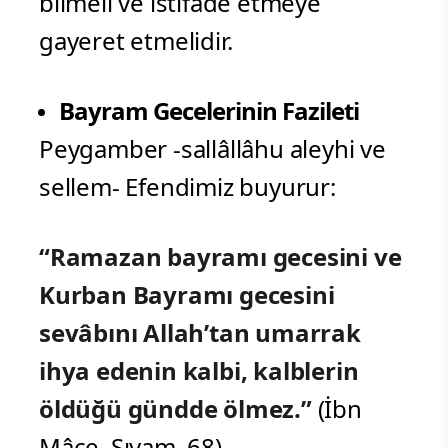
bilmeli ve istifade etmeye
gayeret etmelidir.
Bayram Gecelerinin Fazileti
Peygamber -sallâllâhu aleyhi ve
sellem- Efendimiz buyurur:
“Ramazan bayramı gecesini ve
Kurban Bayramı gecesini
sevâbını Allah’tan umarrak
ihya edenin kalbi, kalblerin
öldüğü gündde ölmez.”
(İbn
Mâce, Sıyam, 68)