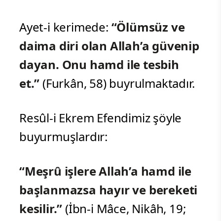
Ayet-i kerimede:
“Ölümsüz ve
daima diri olan Allah’a güvenip
dayan. Onu hamd ile tesbih
et.”
(Furkân, 58) buyrulmaktadır.
Resûl-i Ekrem Efendimiz şöyle
buyurmuşlardır:
“Meşrû işlere Allah’a hamd ile
başlanmazsa hayır ve bereketi
kesilir.”
(İbn-i Mâce, Nikâh, 19;