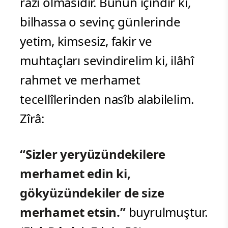
râzı olmasıdır. Bunun içindir ki,
bilhassa o sevinç günlerinde
yetim, kimsesiz, fakir ve
muhtaçları sevindirelim ki, ilâhî
rahmet ve merhamet
tecellîlerinden nasîb alabilelim.
Zîrâ:
“Sizler yeryüzündekilere
merhamet edin ki,
gökyüzündekiler de size
merhamet etsin.”
buyrulmuştur.