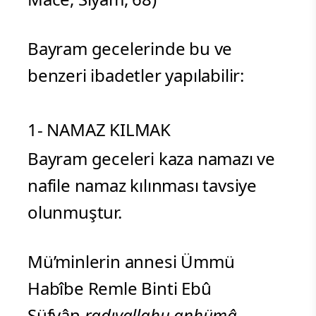
Bayram gecelerinde bu ve
benzeri ibadetler yapılabilir:
1- NAMAZ KILMAK
Bayram geceleri kaza namazı ve
nafile namaz kılınması tavsiye
olunmuştur.
Mü’minlerin annesi Ümmü
Habîbe Remle Binti Ebû
Süfyân
radıyallahu anhümâ
,