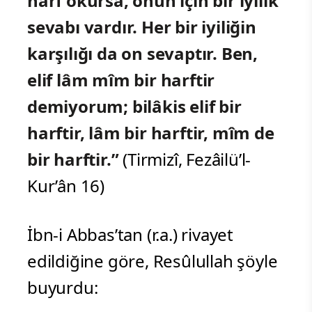
harf okursa, onun için bir iyilik
sevabı vardır. Her bir iyiliğin
karşılığı da on sevaptır. Ben,
elif lâm mîm bir harftir
demiyorum; bilâkis elif bir
harftir, lâm bir harftir, mîm de
bir harftir.”
(Tirmizî, Fezâilü’l-
Kur’ân 16)
İbn-i Abbas’tan (r.a.) rivayet
edildiğine göre, Resûlullah şöyle
buyurdu: