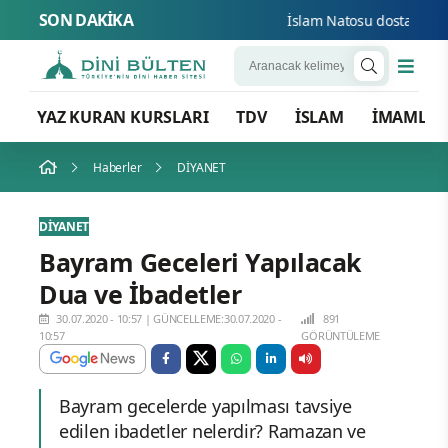
SON DAKİKA
İslam Natosu dosta güven d
YAZ KURAN KURSLARI
TDV
İSLAM
İMAMLA
Haberler
DİYANET
DİYANET
Bayram Geceleri Yapılacak
Dua ve İbadetler
30.07.2020 - 10:57
|
GÜNCELLEME:30.07.2020 -
891
10:57
GÖRÜNTÜLEME
Bayram gecelerde yapılması tavsiye
edilen ibadetler nelerdir? Ramazan ve