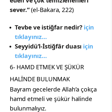
eden ve çok temizlenenleri
sever.”
(el-Bakara, 222)
Tevbe ve istiğfar nedir?
için
tıklayınız…
Seyyidü’l-İstiğfâr duası
için
tıklayınız…
6- HAMD ETMEK VE ŞÜKÜR
HALİNDE BULUNMAK
Bayram gecelerde Allah’a çokça
hamd etmeli ve şükür halinde
bulunmalıyız.