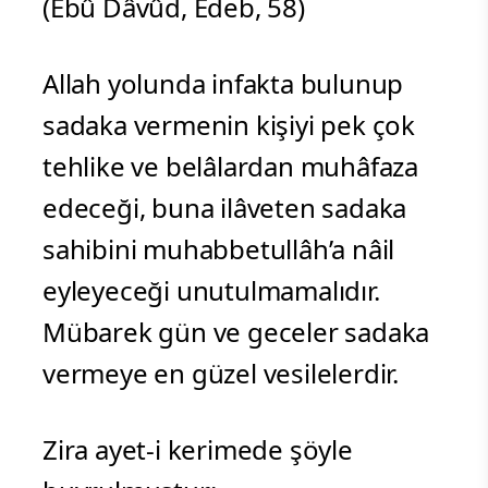
(Ebû Dâvûd, Edeb, 58)
Allah yolunda infakta bulunup
sadaka vermenin kişiyi pek çok
tehlike ve belâlardan muhâfaza
edeceği, buna ilâveten sadaka
sahibini muhabbetullâh’a nâil
eyleyeceği unutulmamalıdır.
Mübarek gün ve geceler sadaka
vermeye en güzel vesilelerdir.
Zira ayet-i kerimede şöyle