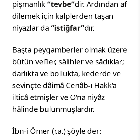
pişmanlık
“tevbe”
dir. Ardından af
dilemek için kalplerden taşan
niyazlar da
“istiğfar”
dır.
Başta peygamberler olmak üzere
bütün velîler, sâlihler ve sâdıklar;
darlıkta ve bollukta, kederde ve
sevinçte dâimâ Cenâb-ı Hakk’a
ilticâ etmişler ve O’na niyâz
hâlinde bulunmuşlardır.
İbn-i Ömer (r.a.) şöyle der: