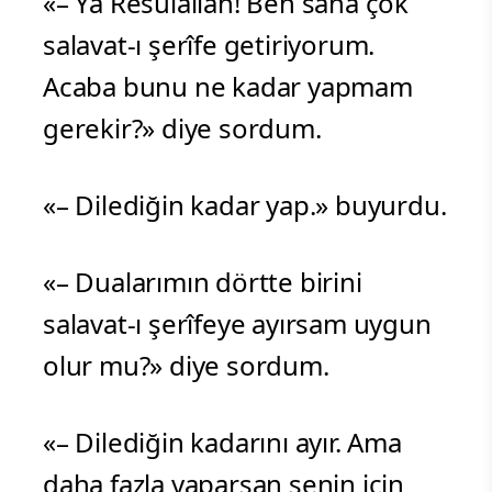
«– Ya Resûlallah! Ben sana çok
salavat-ı şerîfe getiriyorum.
Acaba bunu ne kadar yapmam
gerekir?» diye sordum.
«– Dilediğin kadar yap.» buyurdu.
«– Dualarımın dörtte birini
salavat-ı şerîfeye ayırsam uygun
olur mu?» diye sordum.
«– Dilediğin kadarını ayır. Ama
daha fazla yaparsan senin için