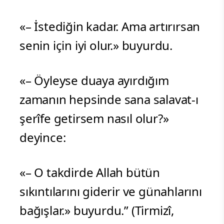
«– İstediğin kadar. Ama artırırsan
senin için iyi olur.» buyurdu.
«– Öyleyse duaya ayırdığım
zamanın hepsinde sana salavat-ı
şerîfe getirsem nasıl olur?»
deyince:
«– O takdirde Allah bütün
sıkıntılarını giderir ve günahlarını
bağışlar.» buyurdu.” (Tirmizî,