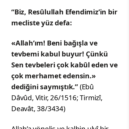
“Biz, Resûlullah Efendimiz’in bir
mecliste yüz defa:
«Allah’ım! Beni bağışla ve
tevbemi kabul buyur! Çünkü
Sen tevbeleri çok kabûl eden ve
çok merhamet edensin.»
dediğini saymıştık.”
(Ebû
Dâvûd, Vitir, 26/1516; Tirmizî,
Deavât, 38/3434)
Allah’a yöneliş ve kalbin ulvî bir