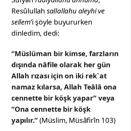
Resûlullah
sallallahu aleyhi ve
sellem
’i şöyle buyururken
dinledim, dedi:
“Müslüman bir kimse, farzların
dışında nâfile olarak her gün
Allah rızası için on iki rek`at
namaz kılarsa, Allah Teâlâ ona
cennette bir köşk yapar” veya
“Ona cennette bir köşk
yapılır.”
(Müslim, Müsâfirîn 103)