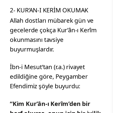
2- KUR’AN-I KERİM OKUMAK
Allah dostları mübarek gün ve
gecelerde çokça Kur’ân-ı Kerîm
okunmasını tavsiye
buyurmuşlardır.
İbn-i Mesut‘tan (r.a.) rivayet
edildiğine göre, Peygamber
Efendimiz şöyle buyurdu:
“Kim Kur’ân-ı Kerîm’den bir