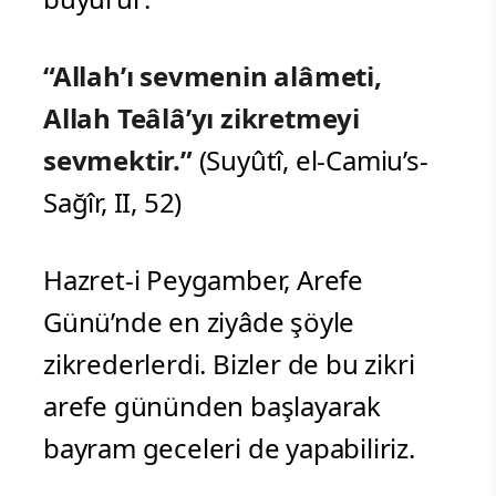
“Allah’ı sevmenin alâmeti,
Allah Teâlâ’yı zikretmeyi
sevmektir.”
(Suyûtî, el-Camiu’s-
Sağîr, II, 52)
Hazret-i Peygamber, Arefe
Günü’nde en ziyâde şöyle
zikrederlerdi. Bizler de bu zikri
arefe gününden başlayarak
bayram geceleri de yapabiliriz.