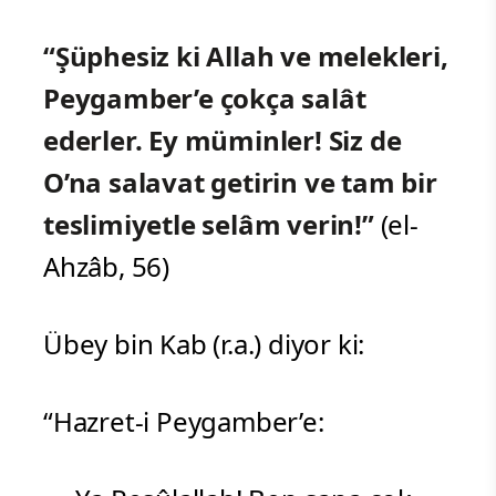
“Şüphesiz ki Allah ve melekleri,
Peygamber’e çokça salât
ederler. Ey müminler! Siz de
O’na salavat getirin ve tam bir
teslimiyetle selâm verin!”
(el-
Ahzâb, 56)
Übey bin Kab (r.a.) diyor ki:
“Hazret-i Peygamber’e: