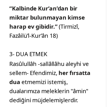
“Kalbinde Kur’an’dan bir
miktar bulunmayan kimse
harap ev gibidir.”
(Tirmizî,
Fazâilü’l-Kur’ân 18)
3- DUA ETMEK
Rasûlullâh -sallâllâhu aleyhi ve
sellem- Efendimiz,
her fırsatta
dua
etmemizi istemiş,
dualarımıza meleklerin "âmin"
dediğini müjdelemişlerdir.