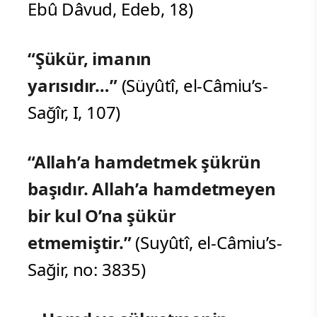
Ebû Dâvud, Edeb, 18)
“Şükür, imanın
yarısıdır…”
(Süyûtî, el-Câmiu’s-
Sağîr, I, 107)
“Allah’a hamdetmek şükrün
başıdır. Allah’a hamdetmeyen
bir kul O’na şükür
etmemiştir.”
(Suyûtî, el-Câmiu’s-
Sağir, no: 3835)