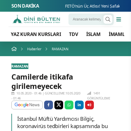
SON DAKİKA
FETÖ’n
YAZ KURAN KURSLARI
TDV
İSLAM
İMAMLA
Haberler
RAMAZAN
RAMAZAN
Camilerde itikafa
girilemeyecek
10.05.2020 - 01:46
|
GÜNCELLEME:10.05.2020
1491
- 01:46
GÖRÜNTÜLEME
İstanbul Müftü Yardımcısı Bilgiç,
koronavirüs tedbirleri kapsamında bu