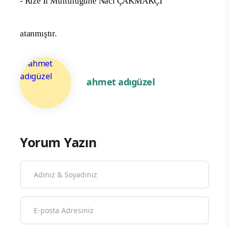
- Rize İl Müftülüğüne Naci ÇAKMAKÇI
atanmıştır.
ahmet adıgüzel
Yorum Yazın