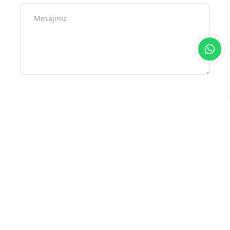
Yorum yazarak
topluluk kurallarımızı
kabul
etmiş bulunuyor ve tüm sorumluluğu
üstleniyorsunuz. Yazılan yorumlardan
sitemiz hiçbir şekilde sorumlu tutulamaz.