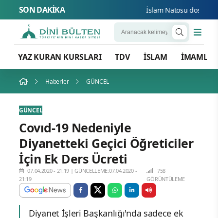
SON DAKİKA
İslam Natosu dosta güven
YAZ KURAN KURSLARI
TDV
İSLAM
İMAMLA
Haberler
GÜNCEL
GÜNCEL
Covıd-19 Nedeniyle
Diyanetteki Geçici Öğreticiler
İçin Ek Ders Ücreti
07.04.2020 - 21:19
|
GÜNCELLEME:07.04.2020 -
758
21:19
GÖRÜNTÜLEME
Diyanet İşleri Başkanlığı'nda sadece ek