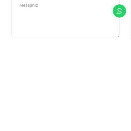
Yorum yazarak
topluluk kurallarımızı
kabul
etmiş bulunuyor ve tüm sorumluluğu
üstleniyorsunuz. Yazılan yorumlardan
sitemiz hiçbir şekilde sorumlu tutulamaz.