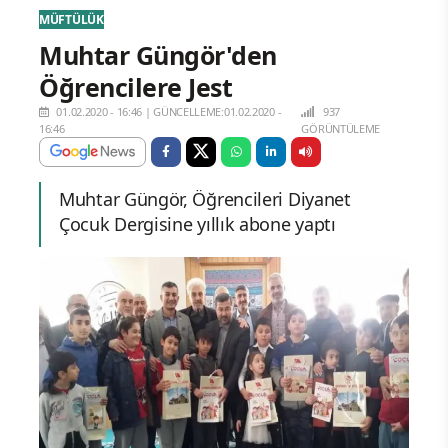
MÜFTÜLÜK
Muhtar Güngör'den
Öğrencilere Jest
01.02.2020 - 16:46
|
GÜNCELLEME:01.02.2020 -
937
16:46
GÖRÜNTÜLEME
Muhtar Güngör, Öğrencileri Diyanet
Çocuk Dergisine yıllık abone yaptı