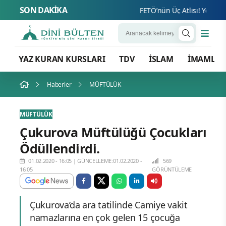
SON DAKİKA
FETÖ’nün Üç Atlısı! Yeni Şafak
YAZ KURAN KURSLARI
TDV
İSLAM
İMAMLA
Haberler
MÜFTÜLÜK
MÜFTÜLÜK
Çukurova Müftülüğü Çocukları
Ödüllendirdi.
01.02.2020 - 16:05
|
GÜNCELLEME:01.02.2020 -
569
16:05
GÖRÜNTÜLEME
Çukurova’da ara tatilinde Camiye vakit
namazlarına en çok gelen 15 çocuğa