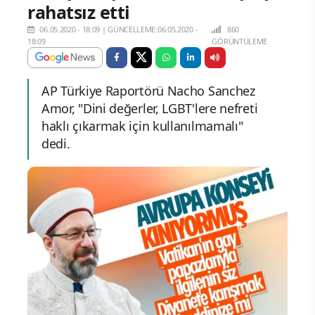
rahatsız etti
06.05.2020 - 18:09
|
GÜNCELLEME:06.05.2020 -
860
18:09
GÖRÜNTÜLEME
AP Türkiye Raportörü Nacho Sanchez
Amor, "Dini değerler, LGBT'lere nefreti
haklı çıkarmak için kullanılmamalı"
dedi.