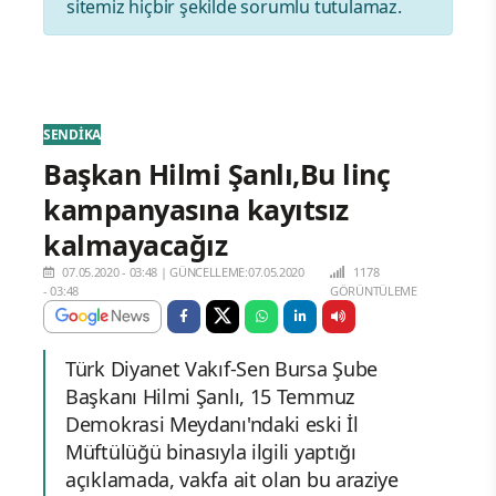
sitemiz hiçbir şekilde sorumlu tutulamaz.
SENDİKA
Başkan Hilmi Şanlı,Bu linç
kampanyasına kayıtsız
kalmayacağız
07.05.2020 - 03:48
|
GÜNCELLEME:07.05.2020
1178
- 03:48
GÖRÜNTÜLEME
Türk Diyanet Vakıf-Sen Bursa Şube
Başkanı Hilmi Şanlı, 15 Temmuz
Demokrasi Meydanı'ndaki eski İl
Müftülüğü binasıyla ilgili yaptığı
açıklamada, vakfa ait olan bu araziye