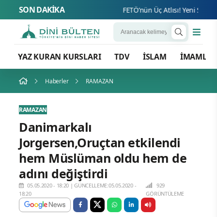
SON DAKİKA
FETÖ’nün Üç Atlısı! Yeni Şafak’ın 
YAZ KURAN KURSLARI
TDV
İSLAM
İMAMLA
Haberler
RAMAZAN
RAMAZAN
Danimarkalı
Jorgersen,Oruçtan etkilendi
hem Müslüman oldu hem de
adını değiştirdi
05.05.2020 - 18:20
|
GÜNCELLEME:05.05.2020 -
929
18:20
GÖRÜNTÜLEME