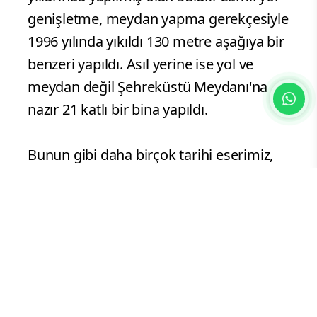
genişletme, meydan yapma gerekçesiyle
1996 yılında yıkıldı 130 metre aşağıya bir
benzeri yapıldı. Asıl yerine ise yol ve
meydan değil Şehreküstü Meydanı'na
nazır 21 katlı bir bina yapıldı.
Bunun gibi daha birçok tarihi eserimiz,
tarihi mirasımız, vakfiyemiz hep bir
bahaneyle oldubittiye getirilerek tarihin
ve kadim şehrimiz Bursa'nın
hafızasından silinmeye çalışılmıştır.
Bursa halkının vicdanında rahatsızlık
uyandıran bu durumlar yetmezmiş gibi,