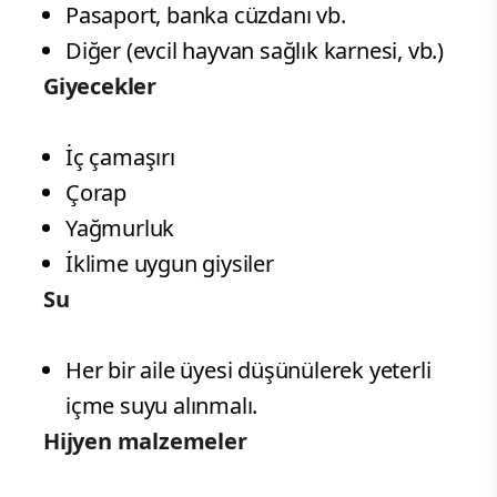
Pasaport, banka cüzdanı vb.
Diğer (evcil hayvan sağlık karnesi, vb.)
Giyecekler
İç çamaşırı
Çorap
Yağmurluk
İklime uygun giysiler
Su
Her bir aile üyesi düşünülerek yeterli
içme suyu alınmalı.
Hijyen malzemeler