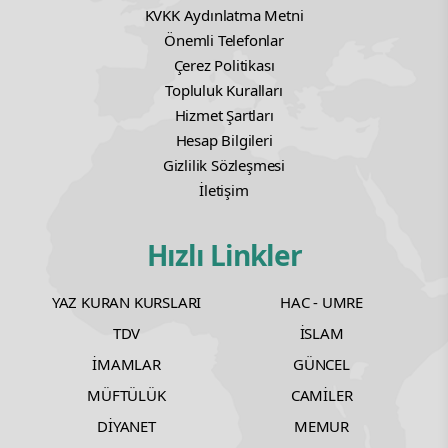
Yorum yazarak
topluluk kurallarımızı
kabul
etmiş bulunuyor ve tüm sorumluluğu
üstleniyorsunuz. Yazılan yorumlardan
sitemiz hiçbir şekilde sorumlu tutulamaz.