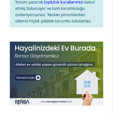
Yorum yazarak
topluluk kurallarımızı
kabul
etmiş bulunuyor ve tüm sorumluluğu
üstleniyorsunuz. Yazılan yorumlardan
sitemiz hiçbir şekilde sorumlu tutulamaz.
İSLAM
Mısır, üniversitelerde peçeyi
yasakladı
28.01.2020 - 22:43
|
GÜNCELLEME:28.01.2020
1057
- 22:43
GÖRÜNTÜLEME
Darbeci Sisi'nin yönettiği Mısır'da,
Kahire Üniversitesi öğretim
görevlilerine peçe yasağı getirdi.