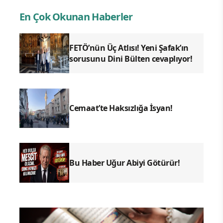
Arap dünyasında Suudi Arabistan veliaht
Prensi Muhammed Bin Selman'la
başlayan Ilımlı İslam, diğer ülkelere de
yayılıyor. O ülkelerden biri de Mısır.
2013'te Muhammed Mursi'ye darbe
yaparak Mısır'da yönetimin başına
geçen Abdülfettah es-Sisi, Ilımlı İslam'da
dikkat çekecek bir adım attı.
PEÇE YASAK
Mısır'ın önemli eğitim kurumlarından