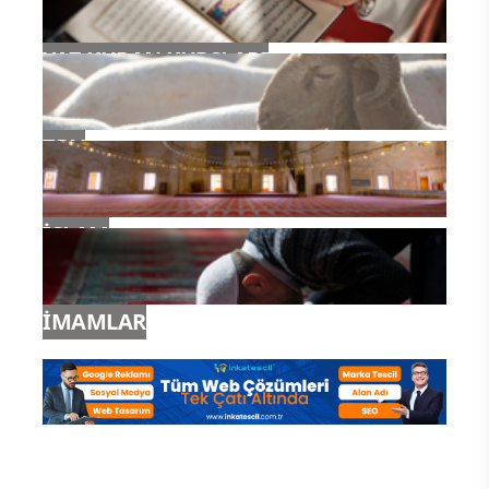
Kahire Üniversitesi öğretim
görevlilerinin, peçe takmasını yasakladı.
Mısır Diyanet İşleri de bu kararı
destekledi ve
"Mısır toplumunun dinde
reforma ihtiyacı var."
açıklaması yaptı.