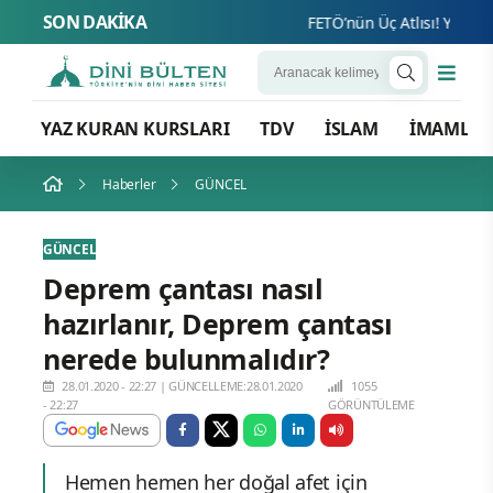
SON DAKİKA
FETÖ’nün Üç Atlısı! Yeni Şafak
YAZ KURAN KURSLARI
TDV
İSLAM
İMAMLA
Haberler
GÜNCEL
GÜNCEL
Deprem çantası nasıl
hazırlanır, Deprem çantası
nerede bulunmalıdır?
28.01.2020 - 22:27
|
GÜNCELLEME:28.01.2020
1055
- 22:27
GÖRÜNTÜLEME
Hemen hemen her doğal afet için