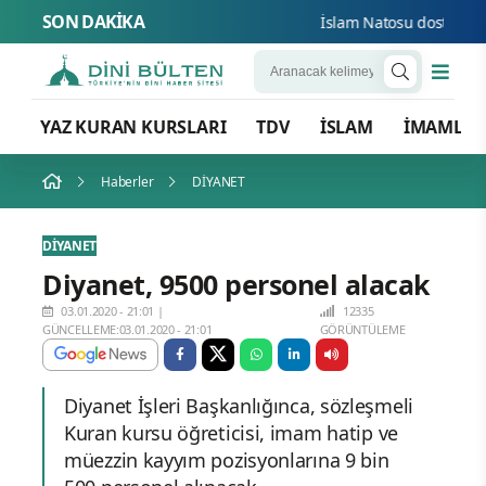
SON DAKİKA
İslam Natosu dosta güven
YAZ KURAN KURSLARI
TDV
İSLAM
İMAMLA
Haberler
DİYANET
DİYANET
Diyanet, 9500 personel alacak
03.01.2020 - 21:01
|
12335
GÜNCELLEME:03.01.2020 - 21:01
GÖRÜNTÜLEME
Diyanet İşleri Başkanlığınca, sözleşmeli
Kuran kursu öğreticisi, imam hatip ve
müezzin kayyım pozisyonlarına 9 bin