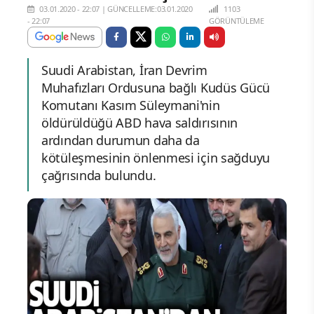
03.01.2020 - 22:07
|
GÜNCELLEME:03.01.2020
1103
- 22:07
GÖRÜNTÜLEME
Suudi Arabistan, İran Devrim
Muhafızları Ordusuna bağlı Kudüs Gücü
Komutanı Kasım Süleymani'nin
öldürüldüğü ABD hava saldırısının
ardından durumun daha da
kötüleşmesinin önlenmesi için sağduyu
çağrısında bulundu.