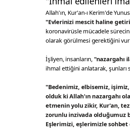
"İhmal edilenleri imar
Allah'ın, Kur'an-ı Kerim'de Yunu
"Evlerinizi mescit haline getir
koronavirüsle mücadele sürecinin
olarak görülmesi gerektiğini vur
İşliyen, insanların,
"nazargahı il
ihmal ettiğini anlatarak, şunları 
"Bedenimiz, elbisemiz, işimiz,
olduk ki Allah'ın nazargahı ol
etmenin yolu zikir, Kur'an, tez
zorunlu inzivada olduğumuz b
Eşlerimizi, eşlerimizle sohbet