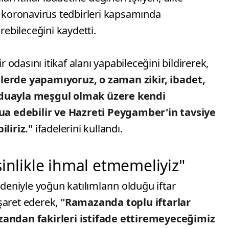
n koronavirüs tedbirleri kapsamında
rebileceğini kaydetti.
ir odasını itikaf alanı yapabileceğini bildirerek,
tlerde yapamıyoruz, o zaman zikir, ibadet,
e duayla meşgul olmak üzere kendi
 dua edebilir ve Hazreti Peygamber'in tavsiye
iliriz."
ifadelerini kullandı.
sinlikle ihmal etmemeliyiz"
edeniyle yoğun katılımların olduğu iftar
şaret ederek,
"Ramazanda toplu iftarlar
ndan fakirleri istifade ettiremeyeceğimiz