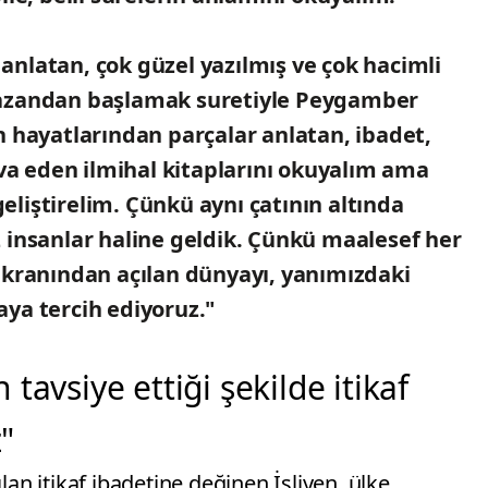
nlatan, çok güzel yazılmış ve çok hacimli
mazandan başlamak suretiyle Peygamber
n hayatlarından parçalar anlatan, ibadet,
iva eden ilmihal kitaplarını okuyalım ama
liştirelim. Çünkü aynı çatının altında
 insanlar haline geldik. Çünkü maalesef her
ekranından açılan dünyayı, yanımızdaki
ya tercih ediyoruz."
tavsiye ettiği şekilde itikaf
z"
n itikaf ibadetine değinen İşliyen, ülke