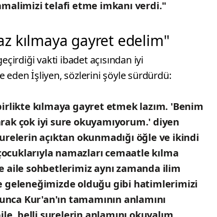
 ihmalimizi telafi etme imkanı verdi."
z kılmaya gayret edelim"
irdiği vakti ibadet açısından iyi
e eden İşliyen, sözlerini şöyle sürdürdü:
irlikte kılmaya gayret etmek lazım. 'Benim
olarak çok iyi sure okuyamıyorum.' diyen
urelerin açıktan okunmadığı öğle ve ikindi
 çocuklarıyla namazları cemaatle kılma
 ve aile sohbetlerimiz aynı zamanda ilim
e geleneğimizde olduğu gibi hatimlerimizi
nca Kur'an'ın tamamının anlamını
, belli surelerin anlamını okuyalım.