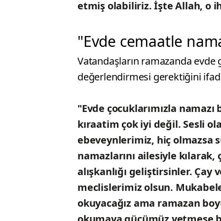
etmiş olabiliriz. İşte Allah, o
"Evde cemaatle nama
Vatandaşların ramazanda evde geç
değerlendirmesi gerektiğini ifad
"Evde çocuklarımızla namazı b
kıraatim çok iyi değil. Sesli 
ebeveynlerimiz, hiç olmazsa s
namazlarını ailesiyle kılarak,
alışkanlığı geliştirsinler. Çay
meclislerimiz olsun. Mukabel
okuyacağız ama ramazan boyu
okumaya gücümüz yetmese bile