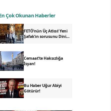
En Çok Okunan Haberler
FETÖ’nün Üç Atlısı! Yeni
Şafak’ın sorusunu Dini
Bülten cevaplıyor!
Cemaat’te Haksızlığa
İsyan!
Bu Haber Uğur Abiyi
Götürür!