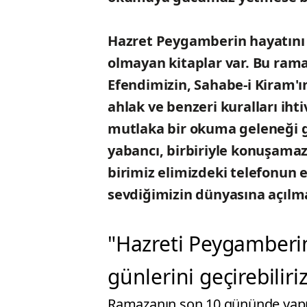
Hazret Peygamberin hayatını a
olmayan kitaplar var. Bu ra
Efendimizin, Sahabe-i Kiram'ı
ahlak ve benzeri kuralları iht
mutlaka bir okuma geleneği ge
yabancı, birbiriyle konuşamaz
birimiz elimizdeki telefonun 
sevdiğimizin dünyasına açılma
"Hazreti Peygamberin 
günlerini geçirebiliri
Ramazanın son 10 gününde yapıla