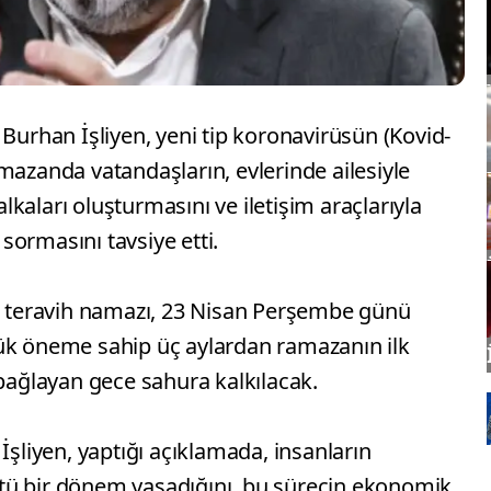
 Burhan İşliyen, yeni tip koronavirüsün (Kovid-
mazanda vatandaşların, evlerinde ailesiyle
kaları oluşturmasını ve iletişim araçlarıyla
 sormasını tavsiye etti.
lk teravih namazı, 23 Nisan Perşembe günü
ük öneme sahip üç aylardan ramazanın ilk
 bağlayan gece sahura kalkılacak.
İşliyen, yaptığı açıklamada, insanların
tü bir dönem yaşadığını, bu sürecin ekonomik