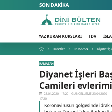
SON DAKİKA
YAZ KURAN KURSLARI
TDV
İSL
Haberler
RAMAZAN
Diyanet İşl
RAMAZAN
Diyanet İşleri Ba
Camileri evlerimi
23.04.2020 - 17:20
|
GÜNCELLEME:23.04.2020 -
17:20
Koronavirüsün gölgesinde idrak 
bulunan Diyanet İşleri Başkan Ya