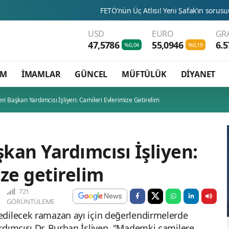
FETÖ’nün Üç Atlısı! Yeni Şafak’ın sorusunu Dini Bülten c
USD
EURO
GR
47,5786
55,0946
6.5
%0,04
%0,19
AM
İMAMLAR
GÜNCEL
MÜFTÜLÜK
DİYANET
eri Başkan Yardımcısı İşliyen: Camileri Evlerimize Getirelim
şkan Yardımcısı İşliyen:
ze getirelim
721
GÖRÜNTÜLEME
edilecek ramazan ayı için değerlendirmelerde
rdımcısı Dr. Burhan İşliyen, "Mademki camilere