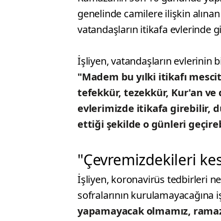
genelinde camilere ilişkin alına
vatandaşların itikafa evlerinde gi
İşliyen, vatandaşların evlerinin b
"Madem bu yılki itikafı mesci
tefekkür, tezekkür, Kur'an v
evlerimizde itikafa girebilir,
ettiği şekilde o günleri geçireb
"Çevremizdekileri ke
İşliyen, koronavirüs tedbirleri n
sofralarının kurulamayacağına i
yapamayacak olmamız, ramaza