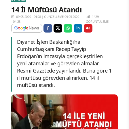
14 İl Müftüsü Atandı
09.05.2020 - 04:28
|
GÜNCELLEME:09.05.2020
1429
- 04:28
GÖRÜNTÜLEME
Diyanet İşleri Başkanlığı’na
Cumhurbaşkanı Recep Tayyip
Erdoğan’ın imzasıyla gerçekleştirilen
yeni atamalar ve görevden almalar
Resmi Gazetede yayınlandı. Buna göre 1
il müftüsü görevden alınırken, 14 il
müftüsü atandı.