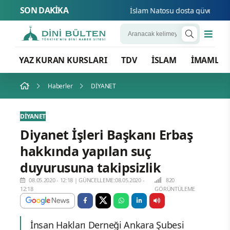
SON DAKİKA
İslam Natosu dosta güven düşman
YAZ KURAN KURSLARI
TDV
İSLAM
İMAMLA
Haberler
DİYANET
DİYANET
Diyanet İşleri Başkanı Erbaş
hakkında yapılan suç
duyurusuna takipsizlik
08.05.2020 - 12:18
|
GÜNCELLEME:08.05.2020 -
820
12:18
GÖRÜNTÜLEME
İnsan Hakları Derneği Ankara Şubesi