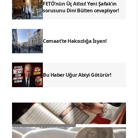
FETÖ’nün Üç Atlısı! Yeni Şafak’ın
sorusunu Dini Bülten cevaplıyor!
Cemaat’te Haksızlığa İsyan!
Bu Haber Uğur Abiyi Götürür!
YAZ KURAN KURSLARI