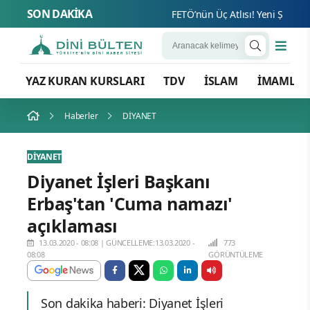
SON DAKİKA
FETÖ’nün Üç Atlısı! Yeni Şafak’ın 
YAZ KURAN KURSLARI
TDV
İSLAM
İMAMLA
Haberler
DİYANET
DİYANET
Diyanet İşleri Başkanı
Erbaş'tan 'Cuma namazı'
açıklaması
13.03.2020 - 08:08
|
GÜNCELLEME:13.03.2020 -
773
08:08
GÖRÜNTÜLEME
Son dakika haberi: Diyanet İşleri