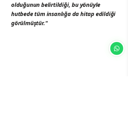
olduğunun belirtildiği, bu yönüyle
hutbede tüm insanlığa da hitap edildiği
görülmüştür."
"KABULÜ MÜMKÜN DEĞİL"
Diyanet İşleri Başkanlığı'nın Kuruluş ve
Görevleri Hakkındaki 633 Sayılı Kanun