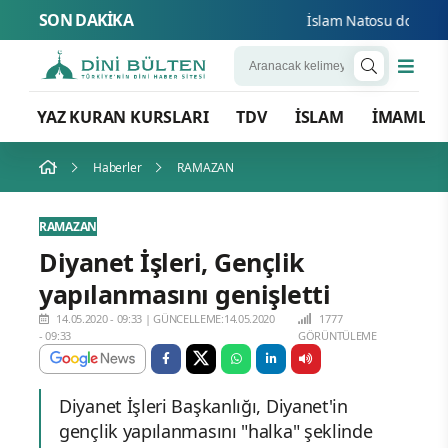
SON DAKİKA
İslam Natosu dosta güve
YAZ KURAN KURSLARI
TDV
İSLAM
İMAMLA
Haberler
RAMAZAN
RAMAZAN
Diyanet İşleri, Gençlik
yapılanmasını genişletti
14.05.2020 - 09:33
|
GÜNCELLEME:14.05.2020
1777
- 09:33
GÖRÜNTÜLEME
Diyanet İşleri Başkanlığı, Diyanet'in
gençlik yapılanmasını "halka" şeklinde