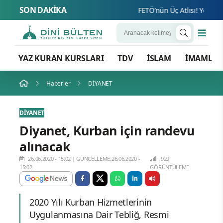
SON DAKİKA
FETÖ’nün Üç Atlısı! Yeni Şafak’
YAZ KURAN KURSLARI
TDV
İSLAM
İMAMLA
Haberler
DİYANET
DİYANET
Diyanet, Kurban için randevu
alınacak
26.06.2020 - 15:02
|
GÜNCELLEME:26.06.2020 -
929
15:02
GÖRÜNTÜLEME
2020 Yılı Kurban Hizmetlerinin
Uygulanmasına Dair Tebliğ, Resmi