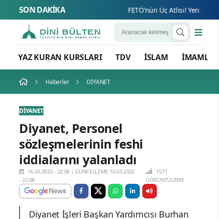
SON DAKİKA
FETÖ’nün Üç Atlısı! Yeni Şafak’ı
YAZ KURAN KURSLARI
TDV
İSLAM
İMAMLA
Haberler
DİYANET
DİYANET
Diyanet, Personel
sözleşmelerinin feshi
iddialarını yalanladı
16.03.2020 - 22:08
|
GÜNCELLEME:16.03.2020
1571
- 22:08
GÖRÜNTÜLEME
Diyanet İşleri Başkan Yardımcısı Burhan