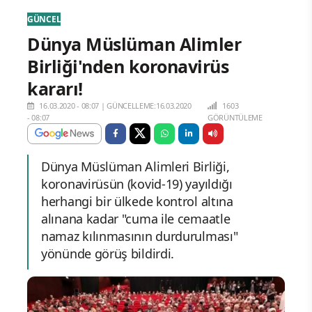
GÜNCEL
Dünya Müslüman Alimler
Birliği'nden koronavirüs
kararı!
16.03.2020 - 08:07
|
GÜNCELLEME:16.03.2020
1603
- 08:07
GÖRÜNTÜLEME
Dünya Müslüman Alimleri Birliği,
koronavirüsün (kovid-19) yayıldığı
herhangi bir ülkede kontrol altına
alınana kadar "cuma ile cemaatle
namaz kılınmasının durdurulması"
yönünde görüş bildirdi.