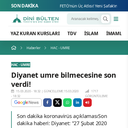
SON DAKİKA
FETÖ’nün
YAZ KURAN KURSLARI
TDV
İSLAM
İMAMLA
Haberler
HAC - UMRE
HAC - UMRE
Diyanet umre bilmecesine son
verdi!
15.03.2020 - 18:32
|
GÜNCELLEME:15.03.2020
1717
- 18:32
GÖRÜNTÜLEME
Son dakika koronavirüs açıklamasıSon
dakika haberi: Diyanet: "27 Şubat 2020