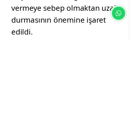
vermeye sebep olmaktan uzak
durmasının önemine işaret
edildi.
Açıklamada, insanlara virüsün
geçme tehlikesi olasılığından
dolayı cuma ve namazların
cemaatle kılınmasının şeri
olarak gerekmediği ve bunun
caiz de olmadığı vurgulandı.