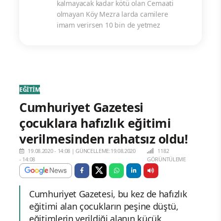
kalmayacak kadar kötü olan Cemaati
olmayan Köy Mezra larda camilere
imam verirsen 10 bin de yetmez
EĞİTİM
Cumhuriyet Gazetesi
çocuklara hafızlık eğitimi
verilmesinden rahatsız oldu!
19.08.2020 - 14:08
|
GÜNCELLEME:19.08.2020
1182
- 14:08
GÖRÜNTÜLEME
Cumhuriyet Gazetesi, bu kez de hafızlık
eğitimi alan çocukların peşine düştü,
eğitimlerin verildiği alanın küçük