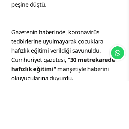
peşine düştü.
Gazetenin haberinde, koronavirüs
tedbirlerine uyulmayarak çocuklara
hafızlık eğitimi verildiği savunuldu.
Cumhuriyet gazetesi,
"30 metrekarede
hafızlık eğitimi"
manşetiyle haberini
okuyucularına duyurdu.
Sahiller, caddeler, eğlence mekanları
doluyken Cumhuriyet'in hafızlık eğitimi
alan gençleri hedef alması, iki yüzlü
tutumunu gözler önüne serdi.