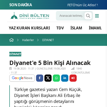
SON DAKİKA
FETÖ’nün Üç Atlısı! Yeni Şafa
YAZ KURAN KURSLARI
TDV
İSLAM
İMAMLA
Haberler
DİYANET
DİYANET
Diyanet'e 5 Bin Kişi Alınacak
19.08.2020 - 11:37
|
GÜNCELLEME:19.08.2020
1840
- 11:37
GÖRÜNTÜLEME
Türkiye gazetesi yazarı Cem Küçük,
Diyanet İşleri Başkanı Ali Erbaş ile
yaptığı görüşmenin detaylarını