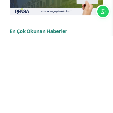
En Çok Okunan Haberler
FETÖ’nün Üç Atlısı! Yeni Şafak’ın
sorusunu Dini Bülten cevaplıyor!
Cemaat’te Haksızlığa İsyan!
Bu Haber Uğur Abiyi Götürür!