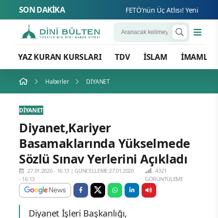
SON DAKİKA
FETÖ’nün Üç Atlısı! Yeni Şafak’ın
YAZ KURAN KURSLARI
TDV
İSLAM
İMAMLA
Haberler
DİYANET
DİYANET
Diyanet,Kariyer
Basamaklarında Yükselmede
Sözlü Sınav Yerlerini Açıkladı
27.01.2020 - 16:13
|
GÜNCELLEME:27.01.2020
4321
- 16:13
GÖRÜNTÜLEME
Diyanet İşleri Başkanlığı,