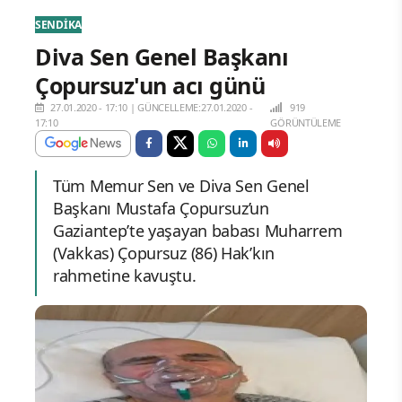
SENDİKA
Diva Sen Genel Başkanı
Çopursuz'un acı günü
27.01.2020 - 17:10
|
GÜNCELLEME:27.01.2020 -
919
17:10
GÖRÜNTÜLEME
Tüm Memur Sen ve Diva Sen Genel
Başkanı Mustafa Çopursuz’un
Gaziantep’te yaşayan babası Muharrem
(Vakkas) Çopursuz (86) Hak’kın
rahmetine kavuştu.