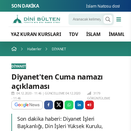
SON DAKİKA
İslam Natosu dosta güven
YAZ KURAN KURSLARI
TDV
İSLAM
İMAMLA
Haberler
DİYANET
DİYANET
Diyanet'ten Cuma namazı
açıklaması
04.12.2020 - 11:46
|
GÜNCELLEME:04.12.2020
3179
- 11:46
GÖRÜNTÜLEME
Son dakika haberi: Diyanet İşleri
Başkanlığı, Din İşleri Yüksek Kurulu,