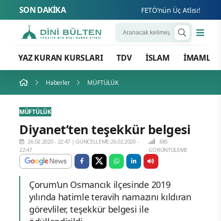
SON DAKİKA
FETÖ’nün Üç Atlısı! Yeni Şaf
YAZ KURAN KURSLARI
TDV
İSLAM
İMAMLA
Haberler
MÜFTÜLÜK
MÜFTÜLÜK
Diyanet’ten teşekkür belgesi
26.02.2020 - 22:47
|
GÜNCELLEME:26.02.2020 -
885
22:47
GÖRÜNTÜLEME
Çorum’un Osmancık ilçesinde 2019
yılında hatimle teravih namazını kıldıran
görevliler, teşekkür belgesi ile