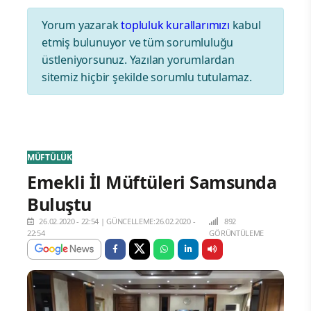
Yorum yazarak
topluluk kurallarımızı
kabul
etmiş bulunuyor ve tüm sorumluluğu
üstleniyorsunuz. Yazılan yorumlardan
sitemiz hiçbir şekilde sorumlu tutulamaz.
MÜFTÜLÜK
Emekli İl Müftüleri Samsunda
Buluştu
26.02.2020 - 22:54
|
GÜNCELLEME:26.02.2020 -
892
22:54
GÖRÜNTÜLEME