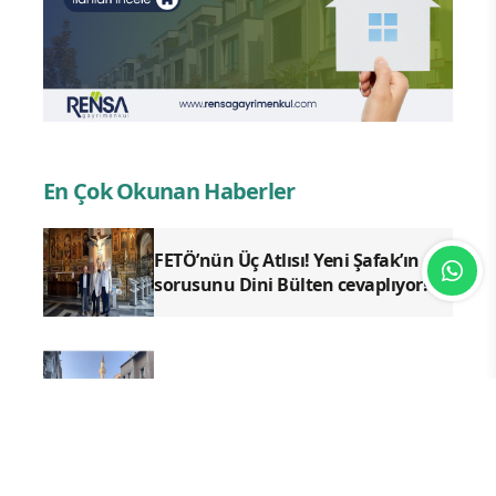
En Çok Okunan Haberler
FETÖ’nün Üç Atlısı! Yeni Şafak’ın
sorusunu Dini Bülten cevaplıyor!
Cemaat’te Haksızlığa İsyan!