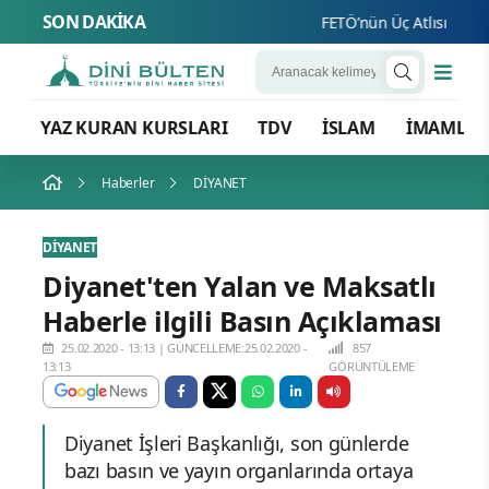
SON DAKİKA
FETÖ’nün Üç Atlısı! Yeni Şa
YAZ KURAN KURSLARI
TDV
İSLAM
İMAMLA
Haberler
DİYANET
DİYANET
Diyanet'ten Yalan ve Maksatlı
Haberle ilgili Basın Açıklaması
25.02.2020 - 13:13
|
GÜNCELLEME:25.02.2020 -
857
13:13
GÖRÜNTÜLEME
Diyanet İşleri Başkanlığı, son günlerde
bazı basın ve yayın organlarında ortaya