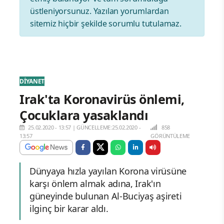
üstleniyorsunuz. Yazılan yorumlardan
sitemiz hiçbir şekilde sorumlu tutulamaz.
DİYANET
Irak'ta Koronavirüs önlemi,
Çocuklara yasaklandı
25.02.2020 - 13:57
|
GÜNCELLEME:25.02.2020 -
858
13:57
GÖRÜNTÜLEME
Dünyaya hızla yayılan Korona virüsüne
karşı önlem almak adına, Irak'ın
güneyinde bulunan Al-Buciyaş aşireti
ilginç bir karar aldı.