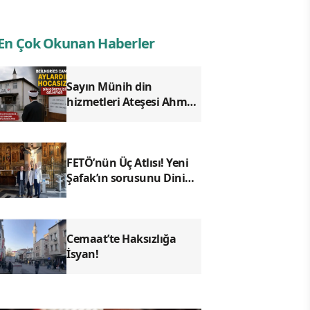
En Çok Okunan Haberler
Sayın Münih din
hizmetleri Ateşesi Ahmet
Tanış! biz Türkiye’den
duyduk sen oradan
duymuyor musun?
FETÖ’nün Üç Atlısı! Yeni
Şafak’ın sorusunu Dini
Bülten cevaplıyor!
Cemaat’te Haksızlığa
İsyan!