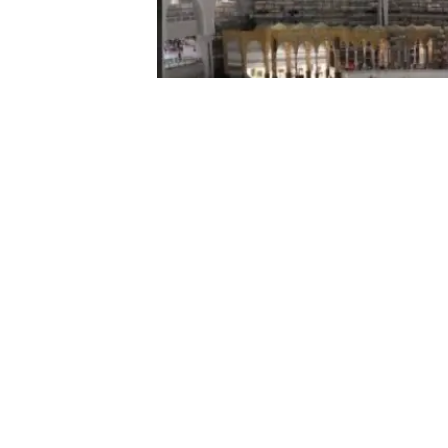
Suudi Arabistan,
koronavirüs
sa
seviyede tutacak.