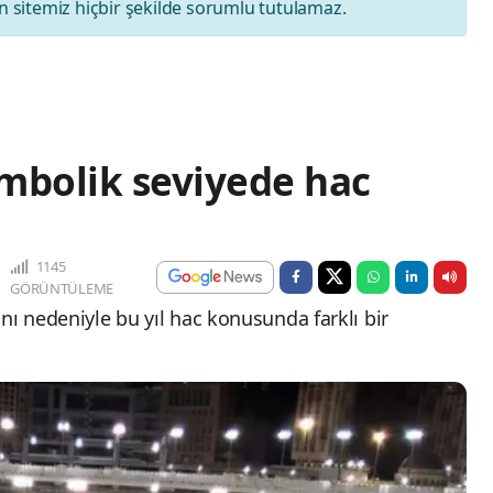
 sitemiz hiçbir şekilde sorumlu tutulamaz.
mbolik seviyede hac
1145
GÖRÜNTÜLEME
nı nedeniyle bu yıl hac konusunda farklı bir