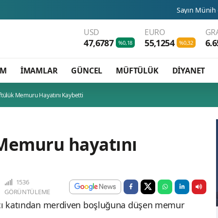
Sayın Münih din hizmetleri A
USD
EURO
GR
47,6787
55,1254
6.6
%0,18
%0,32
AM
İMAMLAR
GÜNCEL
MÜFTÜLÜK
DİYANET
ftülük Memuru Hayatını Kaybetti
 Memuru hayatını
1536
GÖRÜNTÜLEME
ıncı katından merdiven boşluğuna düşen memur