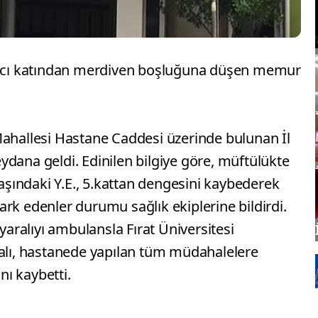
'ıncı katından merdiven boşluğuna düşen memur
Mahallesi Hastane Caddesi üzerinde bulunan İl
dana geldi. Edinilen bilgiye göre, müftülükte
ındaki Y.E., 5.kattan dengesini kaybederek
rk edenler durumu sağlık ekiplerine bildirdi.
 yaralıyı ambulansla Fırat Üniversitesi
ralı, hastanede yapılan tüm müdahalelere
ı kaybetti.