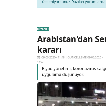
üstleniyorsunuz. Yazılan yorumlardan
DİYANET
Arabistan'dan Se
kararı
09.06.2020 - 11:48
|
GÜNCELLEME:09.06.2020 -
11:48
Riyad yönetimi, koronavirüs salgı
uygulama düşünüyor.