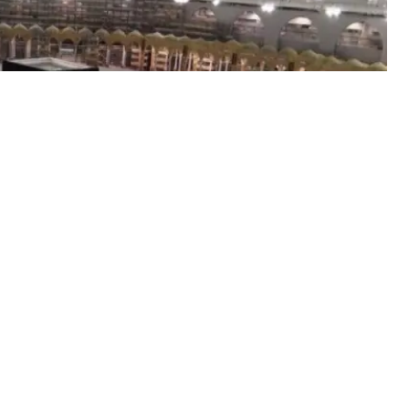
lgını nedeniyle
hac
ziyaretlerini sembolik