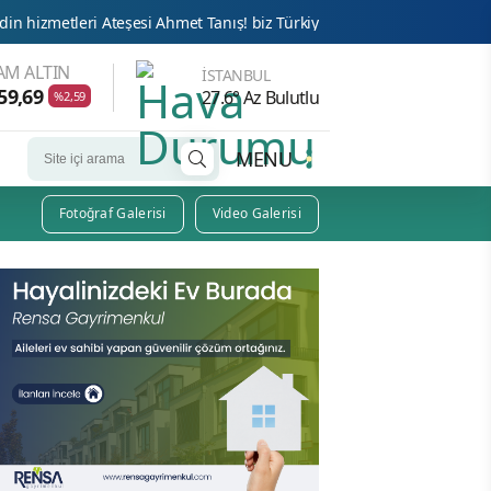
teşesi Ahmet Tanış! biz Türkiye’den duyduk sen oradan duymuyor mus
AM ALTIN
İSTANBUL
59,69
27.6° Az Bulutlu
%2,59
MENU
Fotoğraf Galerisi
Video Galerisi