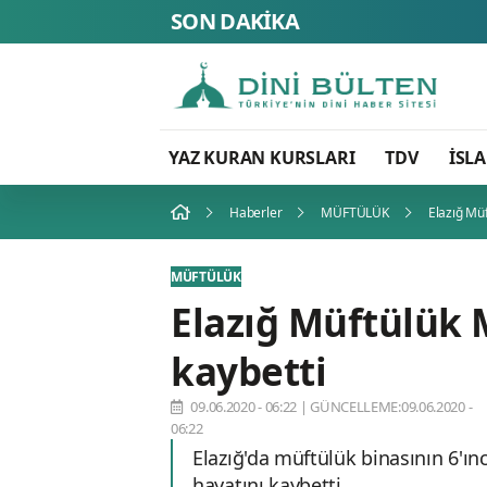
SON DAKİKA
YAZ KURAN KURSLARI
TDV
İSL
Haberler
MÜFTÜLÜK
Elazığ Mü
MÜFTÜLÜK
Elazığ Müftülük
kaybetti
09.06.2020 - 06:22
|
GÜNCELLEME:09.06.2020 -
06:22
Elazığ'da müftülük binasının 6'
hayatını kaybetti.