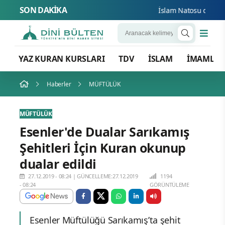
SON DAKİKA
İslam Natosu dosta gü
YAZ KURAN KURSLARI
TDV
İSLAM
İMAMLA
Haberler
MÜFTÜLÜK
MÜFTÜLÜK
Esenler'de Dualar Sarıkamış
Şehitleri İçin Kuran okunup
dualar edildi
27.12.2019 - 08:24
|
GÜNCELLEME:27.12.2019
1194
- 08:24
GÖRÜNTÜLEME
Esenler Müftülüğü Sarıkamış’ta şehit