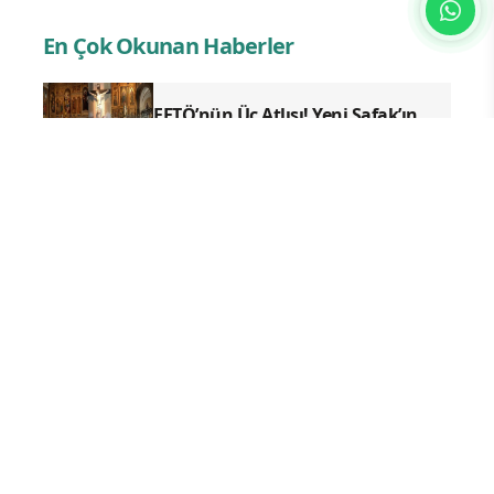
En Çok Okunan Haberler
FETÖ’nün Üç Atlısı! Yeni Şafak’ın
sorusunu Dini Bülten cevaplıyor!
Sayın Münih din hizmetleri Ateşesi
Ahmet Tanış! biz Türkiye’den
duyduk sen oradan duymuyor
musun?
İslam Natosu dosta güven
düşmana korku saldı!