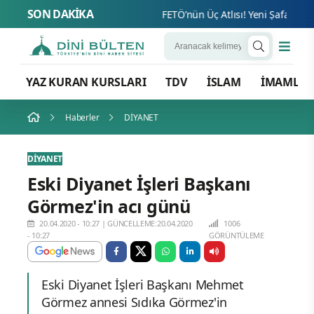
SON DAKİKA
FETÖ’nün Üç Atlısı! Yeni Şafak’ın sor
YAZ KURAN KURSLARI
TDV
İSLAM
İMAMLA
Haberler
DİYANET
DİYANET
Eski Diyanet İşleri Başkanı
Görmez'in acı günü
20.04.2020 - 10:27
|
GÜNCELLEME:20.04.2020
1006
- 10:27
GÖRÜNTÜLEME
Eski Diyanet İşleri Başkanı Mehmet
Görmez annesi Sıdıka Görmez'in