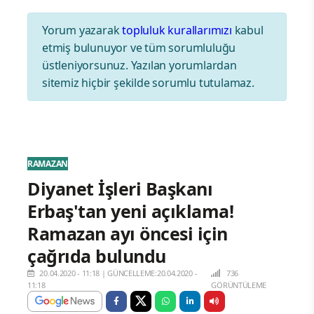
Yorum yazarak
topluluk kurallarımızı
kabul
etmiş bulunuyor ve tüm sorumluluğu
üstleniyorsunuz. Yazılan yorumlardan
sitemiz hiçbir şekilde sorumlu tutulamaz.
RAMAZAN
Diyanet İşleri Başkanı
Erbaş'tan yeni açıklama!
Ramazan ayı öncesi için
çağrıda bulundu
20.04.2020 - 11:18
|
GÜNCELLEME:20.04.2020 -
736
11:18
GÖRÜNTÜLEME