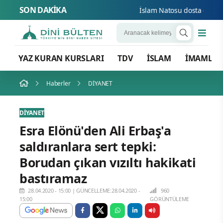
SON DAKİKA
İslam Natosu dosta güven düş
YAZ KURAN KURSLARI
TDV
İSLAM
İMAMLA
Haberler
DİYANET
DİYANET
Esra Elönü'den Ali Erbaş'a
saldıranlara sert tepki:
Borudan çıkan vızıltı hakikati
bastıramaz
28.04.2020 - 15:00
|
GÜNCELLEME:28.04.2020 -
960
15:00
GÖRÜNTÜLEME