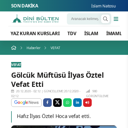
SON DAKİKA
İslam Natosu dosta gü
YAZ KURAN KURSLARI
TDV
İSLAM
İMAMLA
Haberler
VEFAT
VEFAT
Gölcük Müftüsü İlyas Öztel
Vefat Etti
20.12.2020 - 02:12
|
GÜNCELLEME:20.12.2020 -
980
02:12
GÖRÜNTÜLEME
Hafız İlyas Öztel Hoca vefat etti.