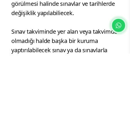
görülmesi halinde sınavlar ve tarihlerde
değişiklik yapılabiliecek.
Sınav takviminde yer alan veya takvimde
olmadığı halde başka bir kuruma
yaptırılabilecek sınav ya da sınavlarla
ilgili muhtemel tarih, ilgili kurumlarla
yapılacak olan nihai protokol sonucunda
belirlenecek.
İhtiyaç olması halinde Diyanet İşleri
Başkanlığınca sınav takviminde yer
almayan sınav ya da sınavlar
açılabilecek.