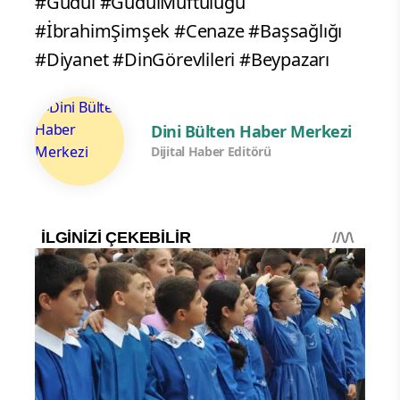
#Güdül #GüdülMüftülüğü
#İbrahimŞimşek #Cenaze #Başsağlığı
#Diyanet #DinGörevlileri #Beypazarı
Dini Bülten Haber Merkezi
Dijital Haber Editörü