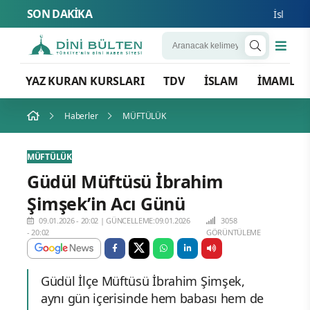
SON DAKİKA
İslam Nato
YAZ KURAN KURSLARI
TDV
İSLAM
İMAMLA
Haberler
MÜFTÜLÜK
MÜFTÜLÜK
Güdül Müftüsü İbrahim
Şimşek’in Acı Günü
09.01.2026 - 20:02
|
GÜNCELLEME:09.01.2026
3058
- 20:02
GÖRÜNTÜLEME
Güdül İlçe Müftüsü İbrahim Şimşek,
aynı gün içerisinde hem babası hem de