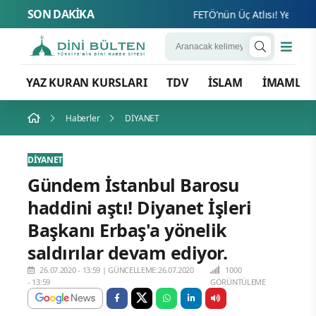
SON DAKİKA
FETÖ’nün Üç Atlısı! Yeni Şafak’
YAZ KURAN KURSLARI
TDV
İSLAM
İMAMLA
Haberler
DİYANET
DİYANET
Gündem İstanbul Barosu
haddini aştı! Diyanet İşleri
Başkanı Erbaş'a yönelik
saldırılar devam ediyor.
26.07.2020 - 13:59
|
GÜNCELLEME:26.07.2020
1000
- 13:59
GÖRÜNTÜLEME