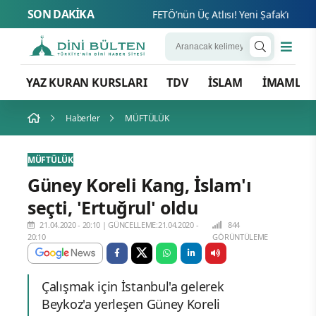
SON DAKİKA
FETÖ’nü
YAZ KURAN KURSLARI
TDV
İSLAM
İMAMLA
Haberler
MÜFTÜLÜK
MÜFTÜLÜK
Güney Koreli Kang, İslam'ı
seçti, 'Ertuğrul' oldu
21.04.2020 - 20:10
|
GÜNCELLEME:21.04.2020 -
844
20:10
GÖRÜNTÜLEME
Çalışmak için İstanbul'a gelerek
Beykoz'a yerleşen Güney Koreli