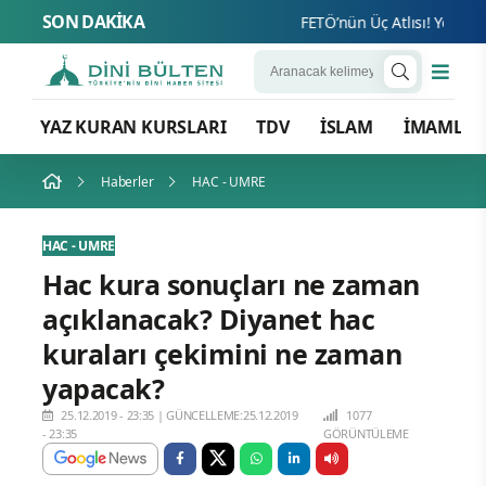
SON DAKİKA
FETÖ’nün Üç Atlısı! Yeni Şafa
YAZ KURAN KURSLARI
TDV
İSLAM
İMAMLA
Haberler
HAC - UMRE
HAC - UMRE
Hac kura sonuçları ne zaman
açıklanacak? Diyanet hac
kuraları çekimini ne zaman
yapacak?
25.12.2019 - 23:35
|
GÜNCELLEME:25.12.2019
1077
- 23:35
GÖRÜNTÜLEME