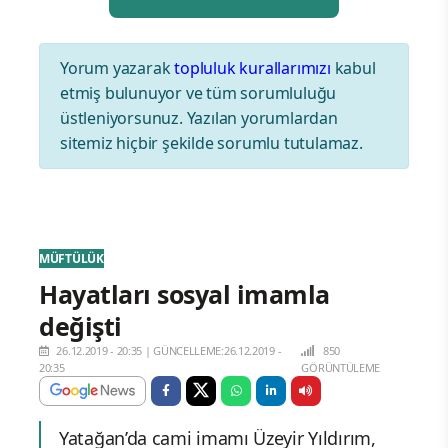
Yorum yazarak
topluluk kurallarımızı
kabul
etmiş bulunuyor ve tüm sorumluluğu
üstleniyorsunuz. Yazılan yorumlardan
sitemiz hiçbir şekilde sorumlu tutulamaz.
MÜFTÜLÜK
Hayatları sosyal imamla
değişti
26.12.2019 - 20:35
|
GÜNCELLEME:26.12.2019 -
850
20:35
GÖRÜNTÜLEME
Yatağan’da cami imamı Üzeyir Yıldırım,