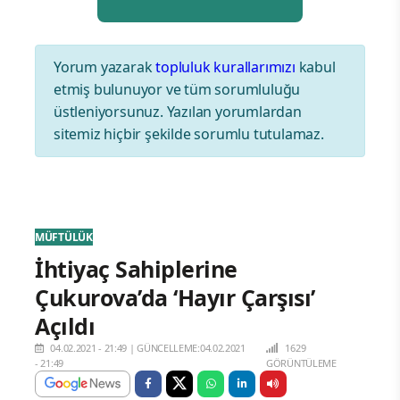
Yorum yazarak
topluluk kurallarımızı
kabul
etmiş bulunuyor ve tüm sorumluluğu
üstleniyorsunuz. Yazılan yorumlardan
sitemiz hiçbir şekilde sorumlu tutulamaz.
MÜFTÜLÜK
İhtiyaç Sahiplerine
Çukurova’da ‘Hayır Çarşısı’
Açıldı
04.02.2021 - 21:49
|
GÜNCELLEME:04.02.2021
1629
- 21:49
GÖRÜNTÜLEME