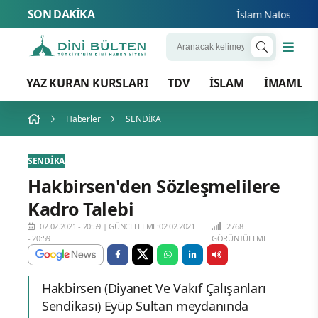
SON DAKİKA
İslam Natosu dosta g
YAZ KURAN KURSLARI
TDV
İSLAM
İMAMLA
Haberler
SENDİKA
SENDİKA
Hakbirsen'den Sözleşmelilere
Kadro Talebi
02.02.2021 - 20:59
|
GÜNCELLEME:02.02.2021
2768
- 20:59
GÖRÜNTÜLEME
Hakbirsen (Diyanet Ve Vakıf Çalışanları
Sendikası) Eyüp Sultan meydanında