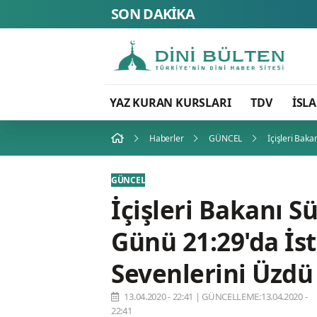
SON DAKİKA
YAZ KURAN KURSLARI
TDV
İSL
Haberler
GÜNCEL
İçişleri Baka
GÜNCEL
İçişleri Bakanı 
Günü 21:29'da İst
Sevenlerini Üzdü
13.04.2020 - 22:41
|
GÜNCELLEME:13.04.2020 -
22:41