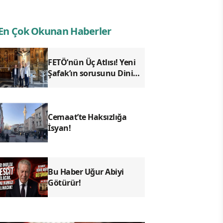
En Çok Okunan Haberler
FETÖ’nün Üç Atlısı! Yeni
Şafak’ın sorusunu Dini
Bülten cevaplıyor!
Cemaat’te Haksızlığa
İsyan!
Bu Haber Uğur Abiyi
Götürür!