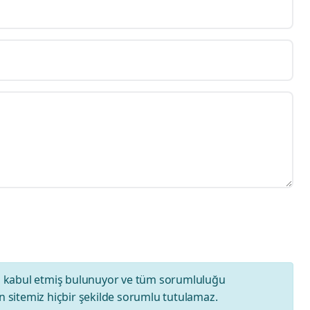
ı
kabul etmiş bulunuyor ve tüm sorumluluğu
 sitemiz hiçbir şekilde sorumlu tutulamaz.