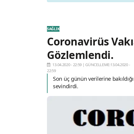
SAĞLIK
Coronavirüs Vakı
Gözlemlendi.
13.04.2020 - 22:59
|
GÜNCELLEME:13.04.2020 -
22:59
Son üç günün verilerine bakıldığ
sevindirdi.