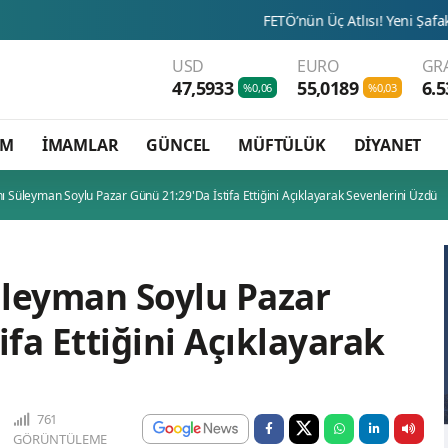
FETÖ’nün Üç Atlısı! Yeni Şafak’ın sorusunu D
USD
EURO
GR
47,5933
55,0189
6.5
%0,06
%0,03
AM
İMAMLAR
GÜNCEL
MÜFTÜLÜK
DİYANET
nı Süleyman Soylu Pazar Günü 21:29'da İstifa Ettiğini Açıklayarak Sevenlerini Üzdü
Süleyman Soylu Pazar
ifa Ettiğini Açıklayarak
761
GÖRÜNTÜLEME