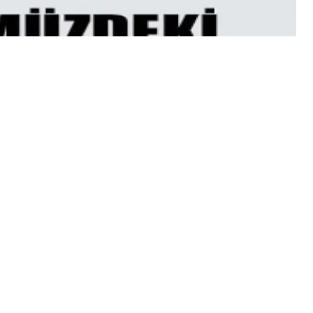
testten 5138 coronavirüs kapmış hasta tespit