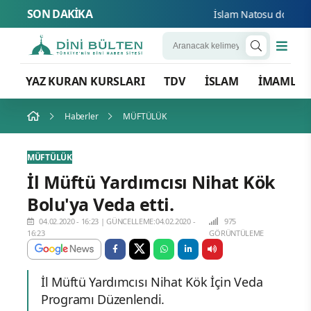
SON DAKİKA
İslam Natosu dosta güve
YAZ KURAN KURSLARI
TDV
İSLAM
İMAMLA
Haberler
MÜFTÜLÜK
MÜFTÜLÜK
İl Müftü Yardımcısı Nihat Kök
Bolu'ya Veda etti.
04.02.2020 - 16:23
|
GÜNCELLEME:04.02.2020 -
975
16:23
GÖRÜNTÜLEME
İl Müftü Yardımcısı Nihat Kök İçin Veda
Programı Düzenlendi.