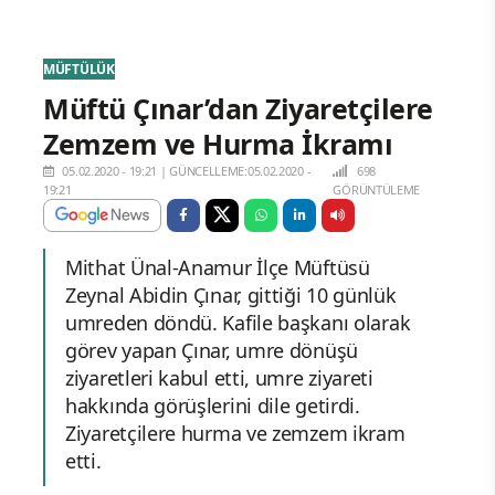
MÜFTÜLÜK
Müftü Çınar’dan Ziyaretçilere
Zemzem ve Hurma İkramı
05.02.2020 - 19:21
|
GÜNCELLEME:05.02.2020 -
698
19:21
GÖRÜNTÜLEME
Mithat Ünal-Anamur İlçe Müftüsü
Zeynal Abidin Çınar, gittiği 10 günlük
umreden döndü. Kafile başkanı olarak
görev yapan Çınar, umre dönüşü
ziyaretleri kabul etti, umre ziyareti
hakkında görüşlerini dile getirdi.
Ziyaretçilere hurma ve zemzem ikram
etti.