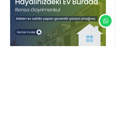
En Çok Okunan Haberler
Sayın Münih din hizmetleri Ateşesi
Ahmet Tanış! biz Türkiye’den
duyduk sen oradan duymuyor
musun?