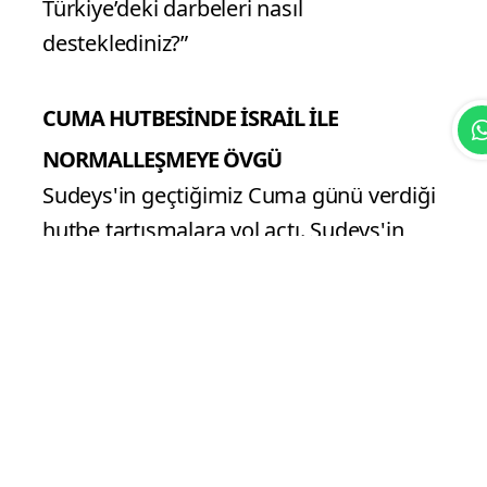
Türkiye’deki darbeleri nasıl
desteklediniz?”
CUMA HUTBESİNDE İSRAİL İLE
NORMALLEŞMEYE ÖVGÜ
Sudeys'in geçtiğimiz Cuma günü verdiği
hutbe tartışmalara yol açtı. Sudeys'in
Cuma hutbesi, İsrail ile normalleşmeye
işaret etmesi ve bu konu üzerinde
durulması üzerine yoğun tartışmalara
sebep oldu.
Kabe İmam Sudeys'in hutbede
normalleşmeye göndermeler yaptığı