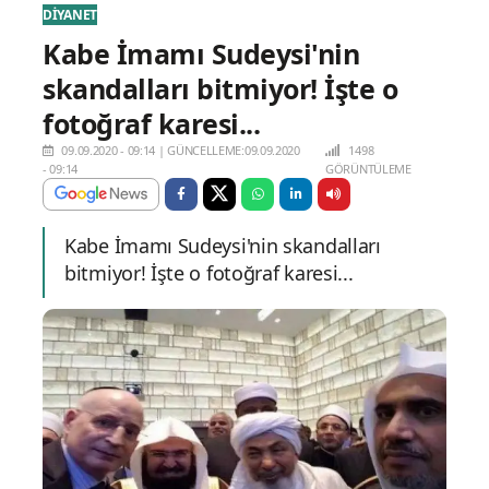
DİYANET
Kabe İmamı Sudeysi'nin
skandalları bitmiyor! İşte o
fotoğraf karesi...
09.09.2020 - 09:14
|
GÜNCELLEME:09.09.2020
1498
- 09:14
GÖRÜNTÜLEME
Kabe İmamı Sudeysi'nin skandalları
bitmiyor! İşte o fotoğraf karesi...