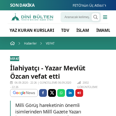
SON DAKİKA
FETÖ’nün Üç Atlısı! Yeni Şafak
YAZ KURAN KURSLARI
TDV
İSLAM
İMAMLA
Haberler
VEFAT
VEFAT
İlahiyatçı - Yazar Mevlüt
Özcan vefat etti
06.09.2020 - 22:26
|
GÜNCELLEME:06.09.2020
2002
- 22:26
GÖRÜNTÜLEME
Milli Görüş hareketinin önemli
isimlerinden Millî Gazete Yazarı